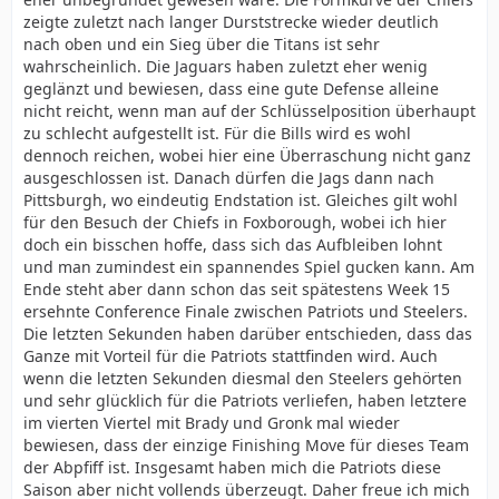
zeigte zuletzt nach langer Durststrecke wieder deutlich
nach oben und ein Sieg über die Titans ist sehr
wahrscheinlich. Die Jaguars haben zuletzt eher wenig
geglänzt und bewiesen, dass eine gute Defense alleine
nicht reicht, wenn man auf der Schlüsselposition überhaupt
zu schlecht aufgestellt ist. Für die Bills wird es wohl
dennoch reichen, wobei hier eine Überraschung nicht ganz
ausgeschlossen ist. Danach dürfen die Jags dann nach
Pittsburgh, wo eindeutig Endstation ist. Gleiches gilt wohl
für den Besuch der Chiefs in Foxborough, wobei ich hier
doch ein bisschen hoffe, dass sich das Aufbleiben lohnt
und man zumindest ein spannendes Spiel gucken kann. Am
Ende steht aber dann schon das seit spätestens Week 15
ersehnte Conference Finale zwischen Patriots und Steelers.
Die letzten Sekunden haben darüber entschieden, dass das
Ganze mit Vorteil für die Patriots stattfinden wird. Auch
wenn die letzten Sekunden diesmal den Steelers gehörten
und sehr glücklich für die Patriots verliefen, haben letztere
im vierten Viertel mit Brady und Gronk mal wieder
bewiesen, dass der einzige Finishing Move für dieses Team
der Abpfiff ist. Insgesamt haben mich die Patriots diese
Saison aber nicht vollends überzeugt. Daher freue ich mich