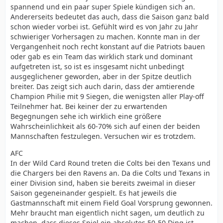
spannend und ein paar super Spiele kündigen sich an.
Andererseits bedeutet das auch, dass die Saison ganz bald
schon wieder vorbei ist. Gefühlt wird es von Jahr zu Jahr
schwieriger Vorhersagen zu machen. Konnte man in der
Vergangenheit noch recht konstant auf die Patriots bauen
oder gab es ein Team das wirklich stark und dominant
aufgetreten ist, so ist es insgesamt nicht unbedingt
ausgeglichener geworden, aber in der Spitze deutlich
breiter. Das zeigt sich auch darin, dass der amtierende
Champion Philie mit 9 Siegen, die wenigsten aller Play-off
Teilnehmer hat. Bei keiner der zu erwartenden
Begegnungen sehe ich wirklich eine größere
Wahrscheinlichkeit als 60-70% sich auf einen der beiden
Mannschaften festzulegen. Versuchen wir es trotzdem.
AFC
In der Wild Card Round treten die Colts bei den Texans und
die Chargers bei den Ravens an. Da die Colts und Texans in
einer Division sind, haben sie bereits zweimal in dieser
Saison gegeneinander gespielt. Es hat jeweils die
Gastmannschaft mit einem Field Goal Vorsprung gewonnen.
Mehr braucht man eigentlich nicht sagen, um deutlich zu
machen, dass dieses Spiel ein absolutes 50-50 Ding ist.