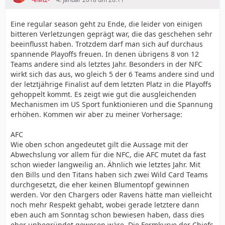
Eine regular season geht zu Ende, die leider von einigen
bitteren Verletzungen geprägt war, die das geschehen sehr
beeinflusst haben. Trotzdem darf man sich auf durchaus
spannende Playoffs freuen. In denen übrigens 8 von 12
Teams andere sind als letztes Jahr. Besonders in der NFC
wirkt sich das aus, wo gleich 5 der 6 Teams andere sind und
der letztjährige Finalist auf dem letzten Platz in die Playoffs
gehoppelt kommt. Es zeigt wie gut die ausgleichenden
Mechanismen im US Sport funktionieren und die Spannung
erhöhen. Kommen wir aber zu meiner Vorhersage:
AFC
Wie oben schon angedeutet gilt die Aussage mit der
Abwechslung vor allem für die NFC, die AFC mutet da fast
schon wieder langweilig an. Ähnlich wie letztes Jahr. Mit
den Bills und den Titans haben sich zwei Wild Card Teams
durchgesetzt, die eher keinen Blumentopf gewinnen
werden. Vor den Chargers oder Ravens hätte man vielleicht
noch mehr Respekt gehabt, wobei gerade letztere dann
eben auch am Sonntag schon bewiesen haben, dass dies
eher unbegründet gewesen wäre. Die Formkurve der Chiefs