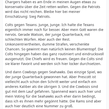
Chargers haben es am Ende in meinen Augen etwas zu
konservativ über die Zeit retten wollen. Gegen die Patriots
wird das nicht reichen. Bleibe hier bei meiner
Einschätzung: Sieg Patriots.
Colts gegen Texans. Junge, Junge. Ich halte die Texans
eigentlich immer noch für besser. Aber mein Gott waren die
nervös. Gerade Watson, der junge Quarterback, mit
schlechten Würfen. Aber auch der Rest.
Unkonzentriertheiten, dumme Strafen, verschenkte
Chancen. So gewinnt man natürlich keinen Blumentopf. Die
Colts hingegen haben das ganz routiniert und eindrucksvoll
ausgenutzt. Die Chiefs wird es freuen. Gegen die Colts sind
sie klarer Favorit und werden sich hier locker durchsetzen.
Und dann Cowboys gegen Seahawks. Das einzige Spiel, wo
der junge Quarterback gewonnen hat. Aber Prescott ist
vielleicht auch schon den Schritt weiter und einfach ein
anderes Kaliber als die übrigen 3. Und die Cowbozs sind
gut mit dem Lauf gefahren. Spannend wars auch hier und
mein Voting für die Seahawks auch eher darin bedingt,
dass ich es ihnen mehr gegönnt hätte. Die Rams sind aber
auch hier deutlich eine Nummer zu groß.