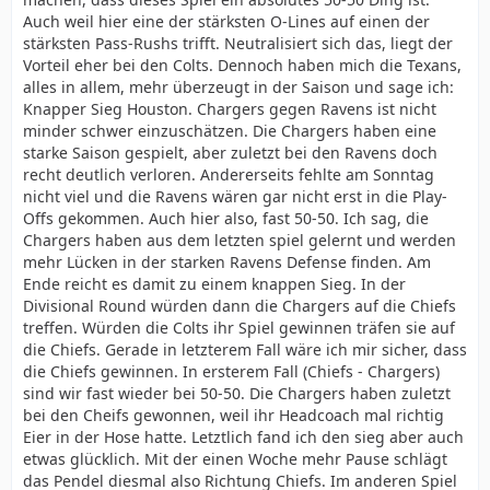
Auch weil hier eine der stärksten O-Lines auf einen der
stärksten Pass-Rushs trifft. Neutralisiert sich das, liegt der
Vorteil eher bei den Colts. Dennoch haben mich die Texans,
alles in allem, mehr überzeugt in der Saison und sage ich:
Knapper Sieg Houston. Chargers gegen Ravens ist nicht
minder schwer einzuschätzen. Die Chargers haben eine
starke Saison gespielt, aber zuletzt bei den Ravens doch
recht deutlich verloren. Andererseits fehlte am Sonntag
nicht viel und die Ravens wären gar nicht erst in die Play-
Offs gekommen. Auch hier also, fast 50-50. Ich sag, die
Chargers haben aus dem letzten spiel gelernt und werden
mehr Lücken in der starken Ravens Defense finden. Am
Ende reicht es damit zu einem knappen Sieg. In der
Divisional Round würden dann die Chargers auf die Chiefs
treffen. Würden die Colts ihr Spiel gewinnen träfen sie auf
die Chiefs. Gerade in letzterem Fall wäre ich mir sicher, dass
die Chiefs gewinnen. In ersterem Fall (Chiefs - Chargers)
sind wir fast wieder bei 50-50. Die Chargers haben zuletzt
bei den Cheifs gewonnen, weil ihr Headcoach mal richtig
Eier in der Hose hatte. Letztlich fand ich den sieg aber auch
etwas glücklich. Mit der einen Woche mehr Pause schlägt
das Pendel diesmal also Richtung Chiefs. Im anderen Spiel