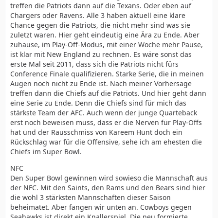
treffen die Patriots dann auf die Texans. Oder eben auf
Chargers oder Ravens. Alle 3 haben aktuell eine klare
Chance gegen die Patriots, die nicht mehr sind was sie
zuletzt waren. Hier geht eindeutig eine Ära zu Ende. Aber
zuhause, im Play-Off-Modus, mit einer Woche mehr Pause,
ist klar mit New England zu rechnen. Es wäre sonst das
erste Mal seit 2011, dass sich die Patriots nicht fürs
Conference Finale qualifizieren. Starke Serie, die in meinen
Augen noch nicht zu Ende ist. Nach meiner Vorhersage
treffen dann die Chiefs auf die Patriots. Und hier geht dann
eine Serie zu Ende. Denn die Chiefs sind für mich das
stärkste Team der AFC. Auch wenn der junge Quarteback
erst noch beweisen muss, dass er die Nerven für Play-Offs
hat und der Rausschmiss von Kareem Hunt doch ein
Rückschlag war für die Offensive, sehe ich am ehesten die
Chiefs im Super Bowl.
NFC
Den Super Bowl gewinnen wird sowieso die Mannschaft aus
der NFC. Mit den Saints, den Rams und den Bears sind hier
die wohl 3 stärksten Mannschaften dieser Saison
beheimatet. Aber fangen wir unten an. Cowboys gegen
Seahawks ist direkt ein Knallerspiel. Die neu formierte