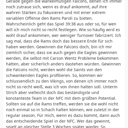
Gerade gegen die wankelmütigen Falcons, denen ich immer
noch zutraue sich, wenn es drauf ankommt, auf ihre
wahren Stärken zu fokusieren und mit einer extrem
variablen Offense den Rams Paroli zu bieten.
Wahrscheinlich geht das Spiel 39:38 aus oder so, für wen
will ich mich nicht so recht festlegen. Wie so häufig wird es
wohl drauf ankommen, wer weniger Turnover fabriziert. Ich
sag mal, dass die Rams doch das bessere Ende für sich
haben werden. Gewinnen die Falcons doch, bin ich mir
ziemlich sicher, dass sie auch gegen die Eagles gewinnen
werden, die selbst mit Carson Wentz Probleme bekommen
hätten, aber sicherlich anders dastehen würden. Gewinnen
die Falcons nicht, werden wohl die Saints von den
schwankenden Eagles profitieren. So, kommen wir
schlussendlich zu den Vikings, von denen ich immer noch
nicht so recht weiß, was ich von ihnen halten soll. Unterm
Strich aber vielleicht doch das beständigste und
konstanteste Team in der NFC mit dem größten Potential.
Sollten sie auf die Rams treffen, werden sie die wohl nicht
noch einmal so in Schach halten können, wie zuletzt in der
regular season. Für mich, wenn es dazu kommt, dann auch
das entscheidende Spiel in der NFC. Wer das gewinnt,
spielt an gleicher Stelle 3 Wochen später wieder. So