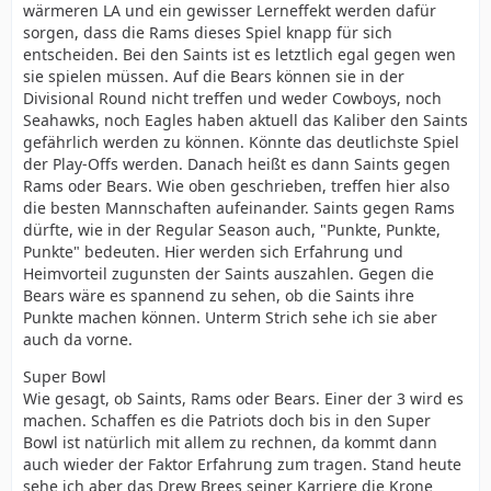
wärmeren LA und ein gewisser Lerneffekt werden dafür
sorgen, dass die Rams dieses Spiel knapp für sich
entscheiden. Bei den Saints ist es letztlich egal gegen wen
sie spielen müssen. Auf die Bears können sie in der
Divisional Round nicht treffen und weder Cowboys, noch
Seahawks, noch Eagles haben aktuell das Kaliber den Saints
gefährlich werden zu können. Könnte das deutlichste Spiel
der Play-Offs werden. Danach heißt es dann Saints gegen
Rams oder Bears. Wie oben geschrieben, treffen hier also
die besten Mannschaften aufeinander. Saints gegen Rams
dürfte, wie in der Regular Season auch, "Punkte, Punkte,
Punkte" bedeuten. Hier werden sich Erfahrung und
Heimvorteil zugunsten der Saints auszahlen. Gegen die
Bears wäre es spannend zu sehen, ob die Saints ihre
Punkte machen können. Unterm Strich sehe ich sie aber
auch da vorne.
Super Bowl
Wie gesagt, ob Saints, Rams oder Bears. Einer der 3 wird es
machen. Schaffen es die Patriots doch bis in den Super
Bowl ist natürlich mit allem zu rechnen, da kommt dann
auch wieder der Faktor Erfahrung zum tragen. Stand heute
sehe ich aber das Drew Brees seiner Karriere die Krone