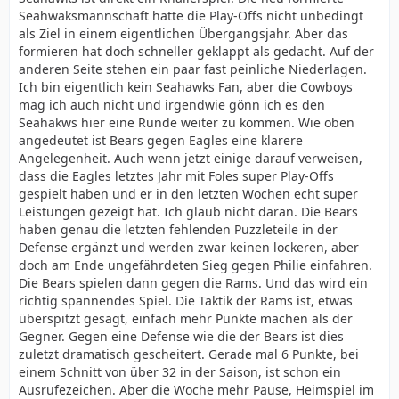
Seahwaksmannschaft hatte die Play-Offs nicht unbedingt
als Ziel in einem eigentlichen Übergangsjahr. Aber das
formieren hat doch schneller geklappt als gedacht. Auf der
anderen Seite stehen ein paar fast peinliche Niederlagen.
Ich bin eigentlich kein Seahawks Fan, aber die Cowboys
mag ich auch nicht und irgendwie gönn ich es den
Seahakws hier eine Runde weiter zu kommen. Wie oben
angedeutet ist Bears gegen Eagles eine klarere
Angelegenheit. Auch wenn jetzt einige darauf verweisen,
dass die Eagles letztes Jahr mit Foles super Play-Offs
gespielt haben und er in den letzten Wochen echt super
Leistungen gezeigt hat. Ich glaub nicht daran. Die Bears
haben genau die letzten fehlenden Puzzleteile in der
Defense ergänzt und werden zwar keinen lockeren, aber
doch am Ende ungefährdeten Sieg gegen Philie einfahren.
Die Bears spielen dann gegen die Rams. Und das wird ein
richtig spannendes Spiel. Die Taktik der Rams ist, etwas
überspitzt gesagt, einfach mehr Punkte machen als der
Gegner. Gegen eine Defense wie die der Bears ist dies
zuletzt dramatisch gescheitert. Gerade mal 6 Punkte, bei
einem Schnitt von über 32 in der Saison, ist schon ein
Ausrufezeichen. Aber die Woche mehr Pause, Heimspiel im