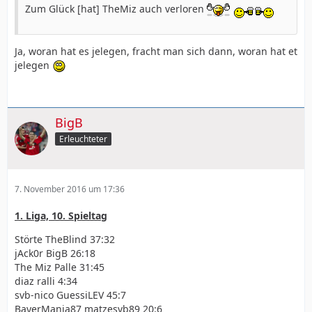
Zum Glück [hat] TheMiz auch verloren
Ja, woran hat es jelegen, fracht man sich dann, woran hat et
jelegen
BigB
Erleuchteter
7. November 2016 um 17:36
1. Liga, 10. Spieltag
Störte TheBlind 37:32
jAck0r BigB 26:18
The Miz Palle 31:45
diaz ralli 4:34
svb-nico GuessiLEV 45:7
BayerMania87 matzesvb89 20:6