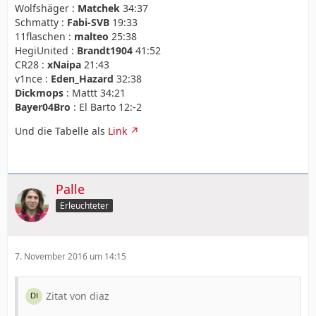
Wolfshäger :
Matchek
34:37
Schmatty :
Fabi-SVB
19:33
11flaschen :
malteo
25:38
HegiUnited :
Brandt1904
41:52
CR28 :
xNaipa
21:43
v1nce :
Eden_Hazard
32:38
Dickmops
: Mattt 34:21
Bayer04Bro
: El Barto 12:-2
Und die Tabelle als
Link
Palle
Erleuchteter
7. November 2016 um 14:15
Zitat von diaz