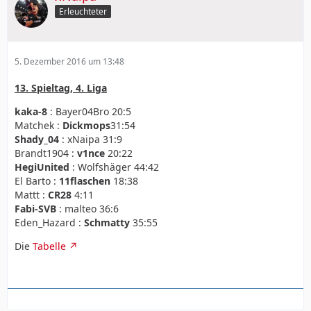
Erleuchteter
5. Dezember 2016 um 13:48
13. Spieltag, 4. Liga
kaka-8
: Bayer04Bro 20:5
Matchek :
Dickmops
31:54
Shady_04
: xNaipa 31:9
Brandt1904 :
v1nce
20:22
HegiUnited
: Wolfshäger 44:42
El Barto :
11flaschen
18:38
Mattt :
CR28
4:11
Fabi-SVB
: malteo 36:6
Eden_Hazard :
Schmatty
35:55
Die
Tabelle