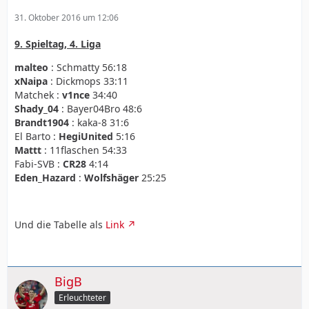
31. Oktober 2016 um 12:06
9. Spieltag, 4. Liga
malteo
: Schmatty 56:18
xNaipa
: Dickmops 33:11
Matchek :
v1nce
34:40
Shady_04
: Bayer04Bro 48:6
Brandt1904
: kaka-8 31:6
El Barto :
HegiUnited
5:16
Mattt
: 11flaschen 54:33
Fabi-SVB :
CR28
4:14
Eden_Hazard
:
Wolfshäger
25:25
Und die Tabelle als
Link
BigB
Erleuchteter