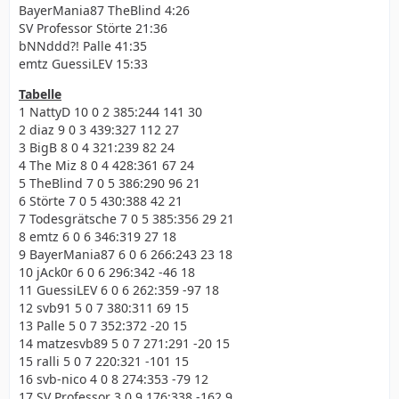
BayerMania87 TheBlind 4:26
SV Professor Störte 21:36
bNNddd?! Palle 41:35
emtz GuessiLEV 15:33
Tabelle
1 NattyD 10 0 2 385:244 141 30
2 diaz 9 0 3 439:327 112 27
3 BigB 8 0 4 321:239 82 24
4 The Miz 8 0 4 428:361 67 24
5 TheBlind 7 0 5 386:290 96 21
6 Störte 7 0 5 430:388 42 21
7 Todesgrätsche 7 0 5 385:356 29 21
8 emtz 6 0 6 346:319 27 18
9 BayerMania87 6 0 6 266:243 23 18
10 jAck0r 6 0 6 296:342 -46 18
11 GuessiLEV 6 0 6 262:359 -97 18
12 svb91 5 0 7 380:311 69 15
13 Palle 5 0 7 352:372 -20 15
14 matzesvb89 5 0 7 271:291 -20 15
15 ralli 5 0 7 220:321 -101 15
16 svb-nico 4 0 8 274:353 -79 12
17 SV Professor 3 0 9 176:338 -162 9