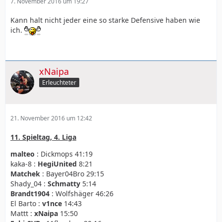
7. November 2016 um 19:27
Kann halt nicht jeder eine so starke Defensive haben wie
ich.
xNaipa
Erleuchteter
21. November 2016 um 12:42
11. Spieltag, 4. Liga
malteo
: Dickmops 41:19
kaka-8 :
HegiUnited
8:21
Matchek
: Bayer04Bro 29:15
Shady_04 :
Schmatty
5:14
Brandt1904
: Wolfshäger 46:26
El Barto :
v1nce
14:43
Mattt :
xNaipa
15:50