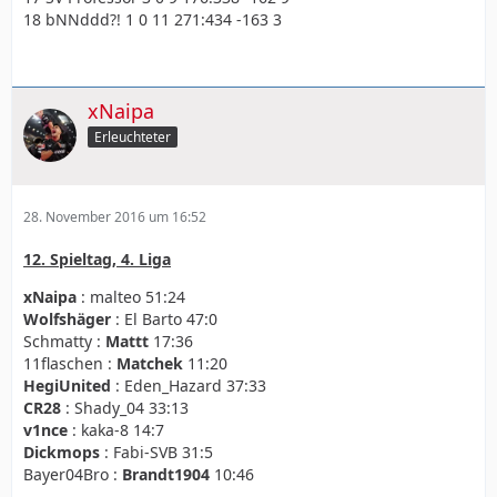
18 bNNddd?! 1 0 11 271:434 -163 3
xNaipa
Erleuchteter
28. November 2016 um 16:52
12. Spieltag, 4. Liga
xNaipa
: malteo 51:24
Wolfshäger
: El Barto 47:0
Schmatty :
Mattt
17:36
11flaschen :
Matchek
11:20
HegiUnited
: Eden_Hazard 37:33
CR28
: Shady_04 33:13
v1nce
: kaka-8 14:7
Dickmops
: Fabi-SVB 31:5
Bayer04Bro :
Brandt1904
10:46