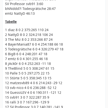
SV Professor svb91 3:60
bNNddd?! Todesgrätsche 28:47
emtz NattyD 46:13
Tabelle
1 diaz 8 0 2 375:265 110 24
2 NattyD 8 0 2 324:218 106 24
3 The Miz 8 0 2 353:266 87 24
4 BayerMania87 6 0 4 254:188 66 18
5 Todesgrätsche 6 0 4 326:279 47 18
6 BigB 6 0 4 248:201 47 18
7 emtz 6 0 4 301:255 46 18
8 jAck0r 6 0 4 252:263 -11 18
9 TheBlind 5 0 5 308:247 61 15
10 Palle 5 0 5 297:275 22 15
11 Störte 5 0 5 358:345 13 15
12 matzesvb89 4 0 6 214:243 -29 12
13 svb-nico 4 0 6 236:288 -52 12
14 GuessiLEV 4 0 6 190:311 -121 12
15 svb91 3 0 7 322:287 35 9
16 ralli 3 0 7 167:296 -129 9
17 SV Professor 3 0 7 140:281 -141 9