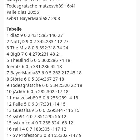
Todesgrätsche matzesvb89 16:41
Palle diaz 20:56
svb91 BayerMania87 29:8
Tabelle
1 diaz 9 0 2 431:285 146 27
2 NattyD 9 0 2 345:233 112 27
3 The Miz 8 0 3 392:318 74 24
4 BigB 7 0 4 279:231 48 21
5 TheBlind 6 0 5 360:286 74 18
6 emtz 6 0 5 331:286 45 18
7 BayerMania87 6 0 5 262:217 45 18
8 Störte 6 0 5 394:367 27 18
9 Todesgrätsche 6 0 5 342:320 22 18
10 jAck0r 6 0 5 285:302 -17 18
11 matzesvb89 5 0 6 255:259 -4 15
12 Palle 5 0 6 317:331 -14 15
13 GuessiLEV 5 0 6 229:344 -115 15
14 svb91 4 0 7 351:295 56 12
15 svb-nico 4 0 7 258:324 -66 12
16 ralli 4 0 7 188:305 -117 12
17 SV Professor 3 0 8 155:302 -147 9