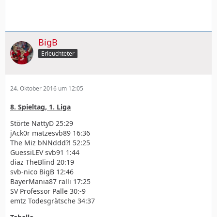
BigB
Erleuchteter
24. Oktober 2016 um 12:05
8. Spieltag, 1. Liga
Störte NattyD 25:29
jAck0r matzesvb89 16:36
The Miz bNNddd?! 52:25
GuessiLEV svb91 1:44
diaz TheBlind 20:19
svb-nico BigB 12:46
BayerMania87 ralli 17:25
SV Professor Palle 30:-9
emtz Todesgrätsche 34:37