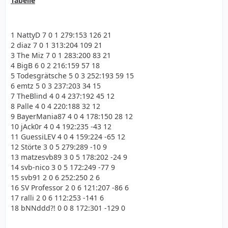
Tabelle
1 NattyD 7 0 1 279:153 126 21
2 diaz 7 0 1 313:204 109 21
3 The Miz 7 0 1 283:200 83 21
4 BigB 6 0 2 216:159 57 18
5 Todesgrätsche 5 0 3 252:193 59 15
6 emtz 5 0 3 237:203 34 15
7 TheBlind 4 0 4 237:192 45 12
8 Palle 4 0 4 220:188 32 12
9 BayerMania87 4 0 4 178:150 28 12
10 jAck0r 4 0 4 192:235 -43 12
11 GuessiLEV 4 0 4 159:224 -65 12
12 Störte 3 0 5 279:289 -10 9
13 matzesvb89 3 0 5 178:202 -24 9
14 svb-nico 3 0 5 172:249 -77 9
15 svb91 2 0 6 252:250 2 6
16 SV Professor 2 0 6 121:207 -86 6
17 ralli 2 0 6 112:253 -141 6
18 bNNddd?! 0 0 8 172:301 -129 0