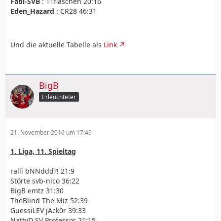
Fabi-SVB
: 11flaschen 20:16
Eden_Hazard
: CR28 46:31
Und die aktuelle Tabelle als
Link
BigB
Erleuchteter
21. November 2016 um 17:49
1. Liga, 11. Spieltag
ralli bNNddd?! 21:9
Störte svb-nico 36:22
BigB emtz 31:30
TheBlind The Miz 52:39
GuessiLEV jAck0r 39:33
NattyD SV Professor 21:15