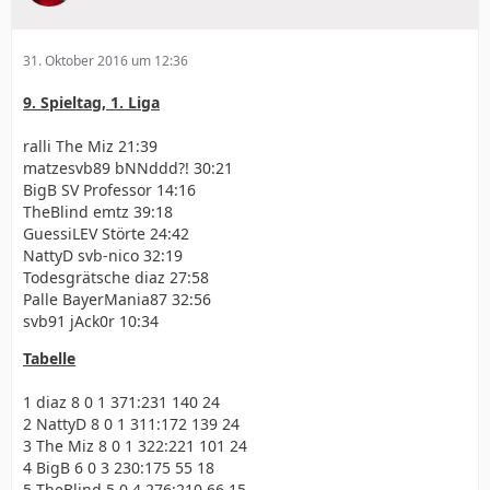
31. Oktober 2016 um 12:36
9. Spieltag, 1. Liga
ralli The Miz 21:39
matzesvb89 bNNddd?! 30:21
BigB SV Professor 14:16
TheBlind emtz 39:18
GuessiLEV Störte 24:42
NattyD svb-nico 32:19
Todesgrätsche diaz 27:58
Palle BayerMania87 32:56
svb91 jAck0r 10:34
Tabelle
1 diaz 8 0 1 371:231 140 24
2 NattyD 8 0 1 311:172 139 24
3 The Miz 8 0 1 322:221 101 24
4 BigB 6 0 3 230:175 55 18
5 TheBlind 5 0 4 276:210 66 15