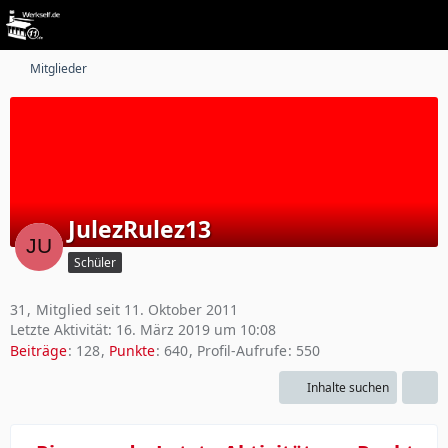
Mitglieder
JulezRulez13
Schüler
31
Mitglied seit 11. Oktober 2011
Letzte Aktivität:
16. März 2019 um 10:08
Beiträge
128
Punkte
640
Profil-Aufrufe
550
Inhalte suchen