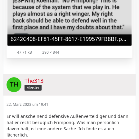
6242C408-EF81-45FF-8617-E199579FB8BF.png
47,71 kB
390 × 844
The313
Meister
22. März 2023 um 19:41
Er will anscheinend defensive Außenverteidiger und dann
hat er recht bezüglich Frimpong. Was man persönlich
davon hält, ist eine andere Sache. Ich finde es auch
lächerlich.