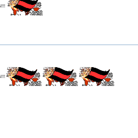
!!!
!!!