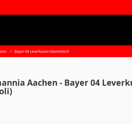
usen
Bayer 04 Leverkusen Stammtisch
annia Aachen - Bayer 04 Leverku
oli)