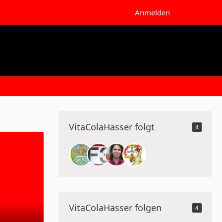
Anmelden
VitaColaHasser folgt
4
VitaColaHasser folgen
4