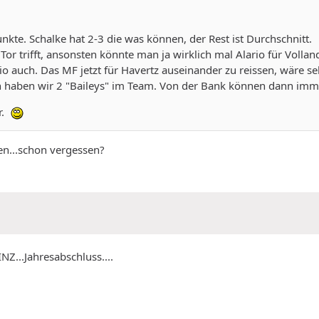
kte. Schalke hat 2-3 die was können, der Rest ist Durchschnitt.
r trifft, ansonsten könnte man ja wirklich mal Alario für Volland
o auch. Das MF jetzt für Havertz auseinander zu reissen, wäre seh
n haben wir 2 "Baileys" im Team. Von der Bank können dann im
r.
en...schon vergessen?
NZ...Jahresabschluss....