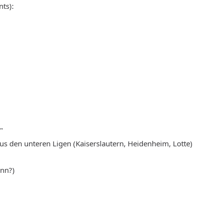
ts):
"
 den unteren Ligen (Kaiserslautern, Heidenheim, Lotte)
)
ann?)