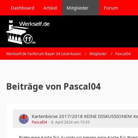
Dashboard
Artikel
Mitglieder
Forum
Werkself.de Fanforum Bayer 04 Leverkusen
Mitglieder
Pascal04
Beiträge von Pascal04
Kartenbörse 2017/2018 KEINE DISKUSSIONEN!
Pascal04
8. April 2024 um 10:33
Biete eine Karte für Augsburg gegen eine Karte für Bre