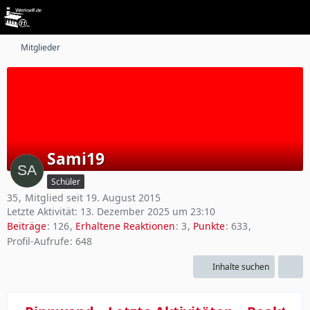
Mitglieder
Sami19
Schüler
35
Mitglied seit 19. August 2015
Letzte Aktivität:
13. Dezember 2025 um 23:10
Beiträge
126
Erhaltene Reaktionen
3
Punkte
633
Profil-Aufrufe
648
Inhalte suchen