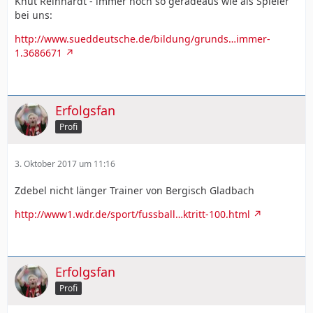
Knut Reinhardt - immer noch so geradeaus wie als Spieler
bei uns:
http://www.sueddeutsche.de/bildung/grunds…immer-
1.3686671
Erfolgsfan
Profi
3. Oktober 2017 um 11:16
Zdebel nicht länger Trainer von Bergisch Gladbach
http://www1.wdr.de/sport/fussball…ktritt-100.html
Erfolgsfan
Profi