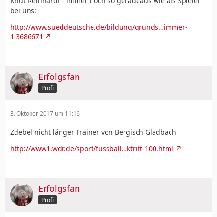
Knut Reinhardt - immer noch so geradeaus wie als Spieler
bei uns:
http://www.sueddeutsche.de/bildung/grunds…immer-
1.3686671
Erfolgsfan
Profi
3. Oktober 2017 um 11:16
Zdebel nicht länger Trainer von Bergisch Gladbach
http://www1.wdr.de/sport/fussball…ktritt-100.html
Erfolgsfan
Profi