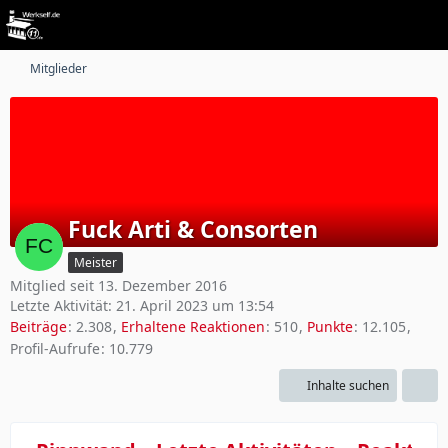
Mitglieder
Fuck Arti & Consorten
Meister
Mitglied seit 13. Dezember 2016
Letzte Aktivität:
21. April 2023 um 13:54
Beiträge
2.308
Erhaltene Reaktionen
510
Punkte
12.105
Profil-Aufrufe
10.779
Inhalte suchen