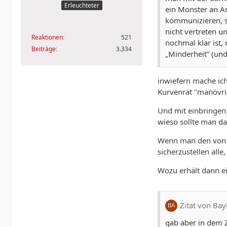
Erleuchteter
ein Monster an Ar
kommunizieren, so
nicht vertreten u
Reaktionen
521
nochmal klar ist,
Beiträge
3.334
„Minderheit“ (und
inwiefern mache ic
Kurvenrat "manövri
Und mit einbringen i
wieso sollte man da
Wenn man den von d
sicherzustellen all
Wozu erhält dann e
Zitat von Ba
gab aber in dem 