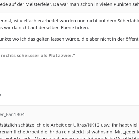
 Rede auf der Meisterfeier. Da war man schon in vielen Punkten
nnst, ist vielfach erarbeitet worden und nicht auf dem Silberta
as wir da nicht auf derselben Ebene ticken.
unkte wo ich das gelten lassen würde, die aber nicht in der öffe
t nichts schei.sser als Platz zwei.“
5
yer_Fan1904
sätzlich schätze ich die Arbeit der Ultras/NK12 usw. Ihr habt vie
enamtliche Arbeit die ihr da rein steckt ist wahnsinn. Mit „jeder k
r einfach. Jeder Mensch hat andere private/berufliche Verpflich