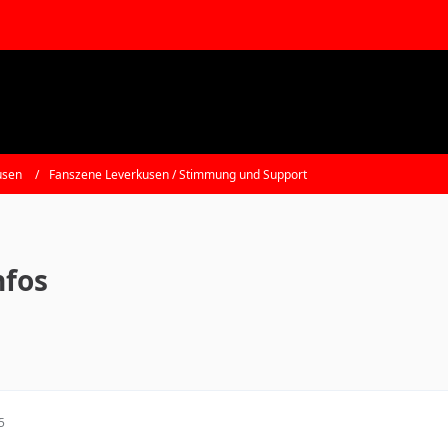
usen
Fanszene Leverkusen / Stimmung und Support
nfos
5