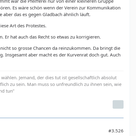
ammt war die Pfeifferei nur von einer kleineren Gruppe
rhören. Es wäre schön wenn der Verein zur Kommunikation
te aber das es gegen Gladbach ähnlich läuft.
ese Art des Protestes.
. Er hat auch das Recht so etwas zu korrigieren.
er nicht so grosse Chancen da reinzukommen. Da bringt die
ng. Insgesamt aber macht es der Kurvenrat doch gut. Auch
u wählen. Jemand, der dies tut ist gesellschaftlich absolut
öflich zu sein. Man muss so unfreundlich zu ihnen sein, wie
nd tun”
#3.526