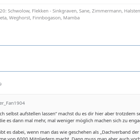
0: Schwolow, Flekken - Sinkgraven, Sane, Zimmermann, Halstenbe
ateta, Weghorst, Finnbogason, Mamba
9
yer_Fan1904
ich selbst aufstellen lassen“ machst du es dir hier aber trotzdem 
 die es dann mal mehr, mal weniger möglich machen sich zu enga
ibt es dabei, wenn man das wie geschehen als „Dachverband der
me von 6000 Mitgliedern macht. Dann muss man aber auch vorhe