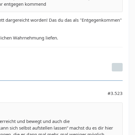
 sehr entgegen kommend
blett dargereicht worden! Das du das als "Entgegenkommen"
ntlichen Wahrnehmung liefen.
#3.523
l erreicht und bewegt und auch die
ann sich selbst aufstellen lassen“ machst du es dir hier
tungen, die es dann mal mehr, mal weniger möglich