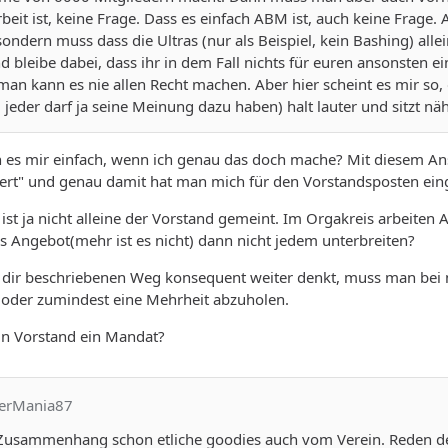
beit ist, keine Frage. Dass es einfach ABM ist, auch keine Frage.
ndern muss dass die Ultras (nur als Beispiel, kein Bashing) alle
nd bleibe dabei, dass ihr in dem Fall nichts für euren ansonsten
 man kann es nie allen Recht machen. Aber hier scheint es mir so
 jeder darf ja seine Meinung dazu haben) halt lauter und sitzt nä
h es mir einfach, wenn ich genau das doch mache? Mit diesem An
ert" und genau damit hat man mich für den Vorstandsposten ein
st ja nicht alleine der Vorstand gemeint. Im Orgakreis arbeiten A
s Angebot(mehr ist es nicht) dann nicht jedem unterbreiten?
ir beschriebenen Weg konsequent weiter denkt, muss man bei 
e, oder zumindest eine Mehrheit abzuholen.
in Vorstand ein Mandat?
yerMania87
Zusammenhang schon etliche goodies auch vom Verein. Reden de