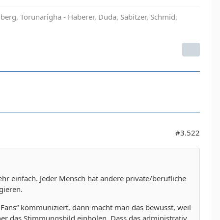
rg, Torunarigha - Haberer, Duda, Sabitzer, Schmid,
#3.522
sehr einfach. Jeder Mensch hat andere private/berufliche
gieren.
 Fans“ kommuniziert, dann macht man das bewusst, weil
r das Stimmungsbild einholen. Dass das administrativ