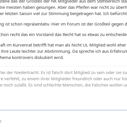
telle das der Großteil der NK Mitglieder aus dem Stehbereich st
Die meisten haben gesungen. Aber das Pfeifen war nicht zu übe
der letzten Saison viel zur Stimmung beigetragen hat. Ich befürch
 ist schon repräsentativ. Hier im Forum ist der Großteil gegen di
hon recht das ein Vorstand das Recht hat so etwas zu entscheiden
aft im Kurvenrat betrifft hat man als Nicht UL Mitglied wohl eh
 ihre Leute leichter zur Abstimmung. Da spreche ich aus Erfahru
hema kontrovers diskutiert wird.
rtei der Niedertracht. Es ist falsch dort Mitglied zu sein oder sie z
re verfehlt, zu einem ihrer Mitglieder freundlich oder auch nur h
e noch zuläßt. Es sind schlechte Menschen, die Falsches wollen u
7