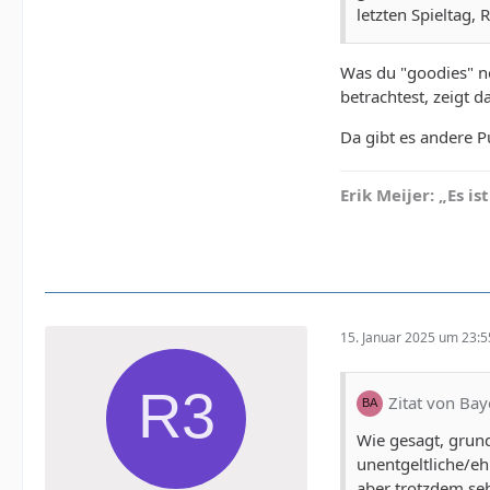
letzten Spieltag,
Was du "goodies" ne
betrachtest, zeigt d
Da gibt es andere P
Erik Meijer: „Es is
15. Januar 2025 um 23:5
Zitat von Ba
Wie gesagt, grund
unentgeltliche/ehr
aber trotzdem seh