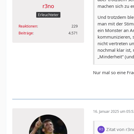
r3no
machen sich zu e
Erleuchteter
Und trotzdem ble
man mit der Stim
Reaktionen
229
ein Monster an Ar
Beiträge
4.571
kommunizieren, so
nicht vertreten u
nochmal klar ist,
„Minderheit“ (und
Nur mal so eine Frag
16. Januar 2025 um 05:5
Zitat von r3n