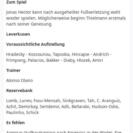
Zum Spiel
Jonas Hector kann nach ausgeheilter Fußverletzung wohl
wieder spielen. Möglicherweise beginn Thielmann erstmals
nach seiner Genesung.
Leverkusen
Voraussichtliche Aufstellung
Hradecky - Kossounou, Tapsoba, Hincapie - Andrich -
Frimpong, Palacios, Bakker - Diaby, Hlozek, Amiri
Trainer
Alonso Olano
Reservebank
Lomb, Lunev, Fosu-Mensah, Sinkgraven, Tah, C. Aranguiz,
Azhil, Demirbay, Sertdemir, Adli, Bellarabi, Hudson-Odoi,
Paulinho, Schick
Es fehlen
Azmoun (Aufbautraining nach Faserriss in der Wade), Eze