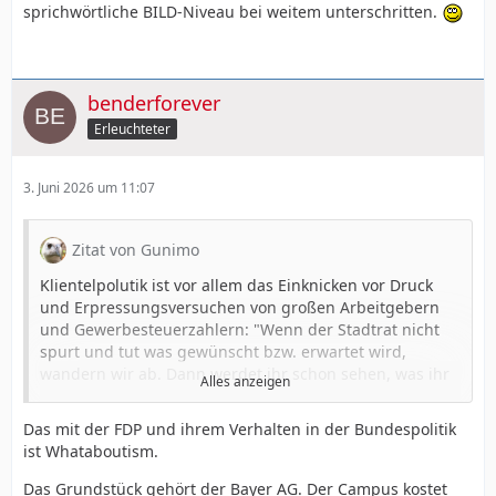
sprichwörtliche BILD-Niveau bei weitem unterschritten.
benderforever
Erleuchteter
3. Juni 2026 um 11:07
Zitat von Gunimo
Klientelpolutik ist vor allem das Einknicken vor Druck
und Erpressungsversuchen von großen Arbeitgebern
und Gewerbesteuerzahlern: "Wenn der Stadtrat nicht
spurt und tut was gewünscht bzw. erwartet wird,
wandern wir ab. Dann werdet ihr schon sehen, was ihr
Alles anzeigen
davon habt...!"
Das mit der FDP und ihrem Verhalten in der Bundespolitik
Wohin die FDP ihre wankelmütigen Unzuverlässigkeiten
ist Whataboutism.
wie Querschüsse und Rückzieher in Bündnissen und
Koalitionen gebracht hat, kann man ja im Bund nach
Das Grundstück gehört der Bayer AG. Der Campus kostet