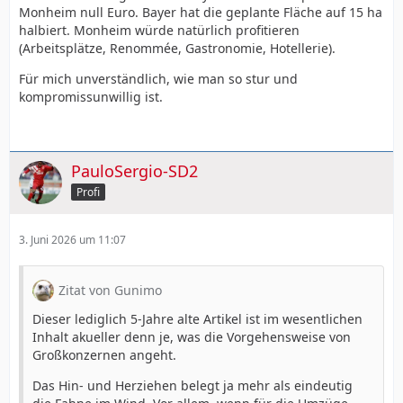
dem "Ampel"-Desaster schön ablesen.
Monheim null Euro. Bayer hat die geplante Fläche auf 15 ha
halbiert. Monheim würde natürlich profitieren
Die Partei ist in der Bedeutungslosigkeit verschwunden
(Arbeitsplätze, Renommée, Gastronomie, Hotellerie).
und firmiert heuer unter "Sonstige" in der Statistik.
Sowas kommt von sowas und hat mit der
Für mich unverständlich, wie man so stur und
"demokratischen Tugend" der Kompromissfähigkeit
kompromissunwillig ist.
nicht das Geringste zu tun. Ganz im Gegenteil.
Die Interessen der "gesamten Stadt Monheim" im Auge
zu behalten bedeutet ganz sicher nicht, dem
PauloSergio-SD2
ausschließlich fußballaffinen Teil der Bürger einen
riesigen Campus auf einem naturrelevanten Areal zu
Profi
bescheren.
3. Juni 2026 um 11:07
Es soll doch tatsächlich Menschen geben, die - es ist
kaum zu glauben - noch andere Themen als Fußball für
lebenswichtig und zukunftsrelevant erachten und nicht
Zitat von Gunimo
stetig in Bayer04-Bettwäsche nächtigen.
Dieser lediglich 5-Jahre alte Artikel ist im wesentlichen
Ich hoffe, man findet in Monheim und ggf. im weiteren
Inhalt akueller denn je, was die Vorgehensweise von
Umfeld noch einen für alle Seiten gangbaren
Großkonzernen angeht.
Kompromiss! Das wünsche ich "meinem" Fußballverein,
den Bürgern der Stadt Monheim und nicht zuletzt auch
Das Hin- und Herziehen belegt ja mehr als eindeutig