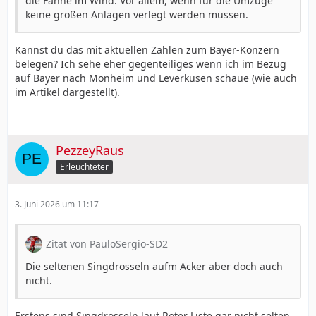
den Verbänden und Bürgern die sich für den Natur-
die Fahne im Wind. Vor allem, wenn für die Umzüge
und Artenschutz einsetzen.
keine großen Anlagen verlegt werden müssen.
Kannst du das mit aktuellen Zahlen zum Bayer-Konzern
belegen? Ich sehe eher gegenteiliges wenn ich im Bezug
auf Bayer nach Monheim und Leverkusen schaue (wie auch
im Artikel dargestellt).
PezzeyRaus
Erleuchteter
3. Juni 2026 um 11:17
Zitat von PauloSergio-SD2
Die seltenen Singdrosseln aufm Acker aber doch auch
nicht.
Erstens sind Singdrosseln laut Roter Liste gar nicht selten