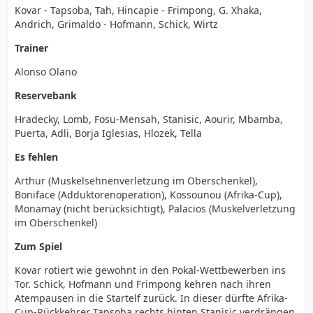
Kovar - Tapsoba, Tah, Hincapie - Frimpong, G. Xhaka,
Andrich, Grimaldo - Hofmann, Schick, Wirtz
Trainer
Alonso Olano
Reservebank
Hradecky, Lomb, Fosu-Mensah, Stanisic, Aourir, Mbamba,
Puerta, Adli, Borja Iglesias, Hlozek, Tella
Es fehlen
Arthur (Muskelsehnenverletzung im Oberschenkel),
Boniface (Adduktorenoperation), Kossounou (Afrika-Cup),
Monamay (nicht berücksichtigt), Palacios (Muskelverletzung
im Oberschenkel)
Zum Spiel
Kovar rotiert wie gewohnt in den Pokal-Wettbewerben ins
Tor. Schick, Hofmann und Frimpong kehren nach ihren
Atempausen in die Startelf zurück. In dieser dürfte Afrika-
Cup-Rückkehrer Tapsoba rechts hinten Stanisic verdrängen.