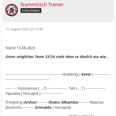
Stammtisch Trainer
Erleuchteter
15. August 2023 um 15:56
.
Stand 15.08.2023
Unser mögliches Team 23/24 sieht dann so ähnlich aus wie...
------------------------------------------- Hradecky
(
Kovar
)
------------
----------------------------------
--------- Kossounou ( ...?) ---------------- Tah ( ...? ) ---------------
Tapsoba ( Hincapié ) ----------------
Frimpong (
Arthur
) -------
Xhaka
(
Mbamba
) ------- Palacios
(Andrich) ---------
Grimaldo
( Hincapié)