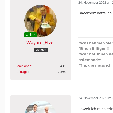
24. November 2022 um 
Bayerbolz hatte ich
Online
Wayard_Etzel
"Was nehmen Sie 
"Einen Billigen!!"
Meister
"Wer hat Ihnen d
"Niemand!!"
"Tja, die muss ic
Reaktionen
431
Beiträge
2.598
24. November 2022 um 
Soweit ich mich eri