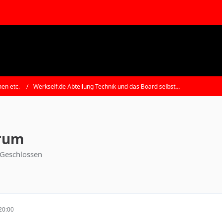
en etc.
Werkself.de Abteilung Technik und das Board selbst...
orum
Geschlossen
20:00