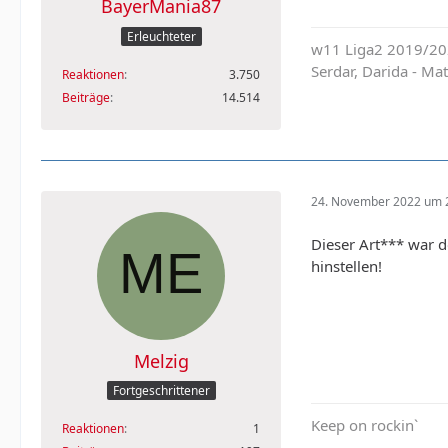
BayerMania87
Erleuchteter
w11 Liga2 2019/202
Serdar, Darida - M
Reaktionen
3.750
Beiträge
14.514
24. November 2022 um 
Dieser Art*** war d
hinstellen!
Melzig
Fortgeschrittener
Keep on rockin`
Reaktionen
1