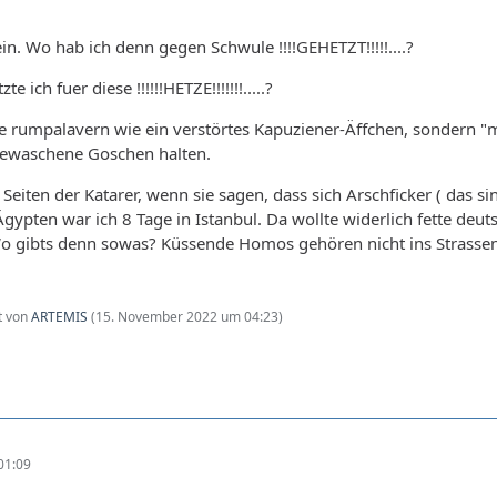
. Wo hab ich denn gegen Schwule !!!!GEHETZT!!!!!....?
 ich fuer diese !!!!!!HETZE!!!!!!!.....?
 rumpalavern wie ein verstörtes Kapuziener-Äffchen, sondern "me
gewaschene Goschen halten.
Seiten der Katarer, wenn sie sagen, dass sich Arschficker ( das si
Ägypten war ich 8 Tage in Istanbul. Da wollte widerlich fette de
o gibts denn sowas? Küssende Homos gehören nicht ins Strassenb
zt von
ARTEMIS
(
15. November 2022 um 04:23
)
01:09