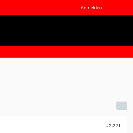
Anmelden
e
#2.221