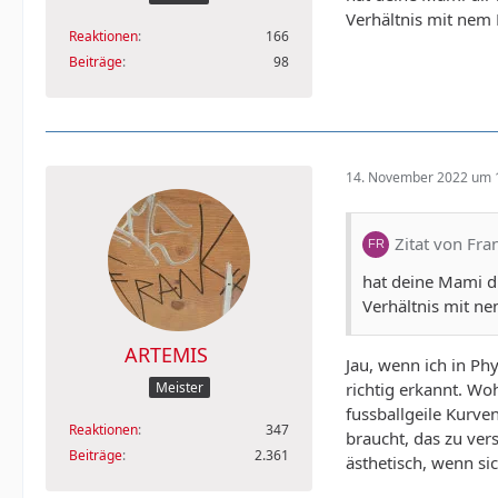
Verhältnis mit nem
Reaktionen
166
Beiträge
98
14. November 2022 um 
Zitat von Fr
hat deine Mami d
Verhältnis mit n
ARTEMIS
Jau, wenn ich in Ph
richtig erkannt. Wo
Meister
fussballgeile Kurve
Reaktionen
347
braucht, das zu ver
Beiträge
2.361
ästhetisch, wenn sic