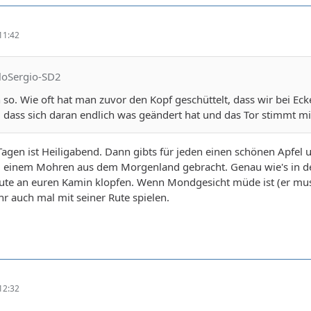
11:42
uloSergio-SD2
 so. Wie oft hat man zuvor den Kopf geschüttelt, dass wir bei Ec
h, dass sich daran endlich was geändert hat und das Tor stimmt mi
 Tagen ist Heiligabend. Dann gibts für jeden einen schönen Apf
einem Mohren aus dem Morgenland gebracht. Genau wie's in der Bi
Rute an euren Kamin klopfen. Wenn Mondgesicht müde ist (er mus
hr auch mal mit seiner Rute spielen.
12:32