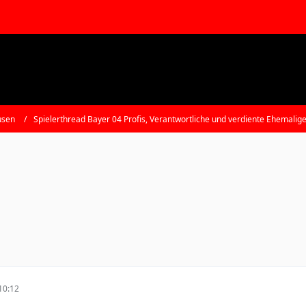
usen
Spielerthread Bayer 04 Profis, Verantwortliche und verdiente Ehemalig
10:12