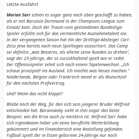
Letzte Ausfahrt
Marian Sarr
schien es sogar ganz nach oben geschafft zu haben,
als er mit Borussia Dortmund in der Champions League zum
Einsatz kam. Doch der Traum vom gestandenen Bundesliga-
Spieler erfüllte sich für das vermeintliche Ausnahmetalent nie.
In der vergangenen Saison hat ihn der Drittliga-Absteiger Carl-
Zeiss Jena bereits nach neun Spieltagen aussortiert. Das Camp
sei definitiv „was Besseres, als alleine seine Runden zu drehen“,
sagt der 25-Jährige, der so zurückhaltend spielt wie er redet.
Der Offensivspieler sehnt sich nach einem Tapetenwechsel. „Ich
schaue prinzipiell ins Ausland. Ich möchte was Neues machen.“
Niederlande, Belgien oder Frankreich nennt er als Wunschziel
für den nächsten Profivertrag.
Und? Wenn das nicht klappt?
Bliebe noch der Weg, für den sich sein jüngerer Bruder Wilfried
entschieden hat. Baranowsky sieht in ihm sogar das beste
Beispiel, wie die Krise auch zu meistern ist. Wilfried Sarr habe
sich irgendwann lieber um seine berufliche Weiterbildung
gekümmert und im Finanzbereich eine Anstellung gefunden.
Fußball spielt der in Essen geborene 24-Jährige nur noch