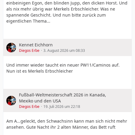
Nationalmannschaft bestritt der Abwehrspieler 15
einbeinigen Egon, den blinden Jupp, den dicken Horst. Und
Spiele und nahm an der Weltmeisterschaft 1962 teil.
als nix mehr übrig war Merkels Erbschleicher. Was ne
Zu der Zeit konnte man noch nicht so viel Geld
spannende Geschicht. Und nun bitte zurück zum
verdienen mit Fußball, auch nicht als Nationalspieler.
eigentlichen Thema...
Der erste FC Köln hat seinen verdienten Spielern
geholfen, in dem sie LottoToto Tabakgeschäfte führten.
Leo hatte auch welche. Dort wurden auch Karten für die
FC Spiele verkauft. Mir hat er dann immer mal wieder
Kennet Eichhorn
Karten geschenkt für Europapokalspiele des ersten FC
Diegos Erbe
3. August 2026 um 08:33
Köln. Ich glaube er wollte mich überzeugen, dass ich da
besser aufgehoben bin. Motto: Hier kannst du mal
Und immer wieder taucht ein neuer PW11/Caminos auf.
richtig guten Fußball gucken, Junge. Fast hätte er mich
Nun ist es Merkels Erbschleicher
mal gehabt: Der FC gewann 5 zu 0 gegen Nottingham.
Ende der Achtzigerjahre war es auch in deutschen
Stadion eher nicht so voll. Bei einem Derby zwischen FC
Fußball-Weltmeisterschaft 2026 in Kanada,
und Bayer waren mal 11.000 Zuschauer in
Mexiko und den USA
Müngersdorf. Kann man sich heute nicht mehr
Diegos Erbe
19. Juli 2026 um 22:18
vorstellen. Natürlich blieb ich immer Bayer Fan.
Am A...geleckt, den Schwachsinn kann man sich nicht mehr
ansehen. Gute Nacht ihr 2 alten Männer, das Bett ruft
Hier ist noch eine kleine Liste über alle Nationalspieler,
die bei Bayer 04 und Köln Lizenzspieler Senioren waren.