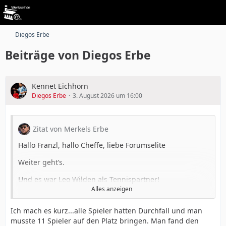
Diegos Erbe
Beiträge von Diegos Erbe
Kennet Eichhorn
Diegos Erbe
3. August 2026 um 16:00
Zitat von Merkels Erbe
Hallo Franzl, hallo Cheffe, liebe Forumselite
Weiter geht’s.
Und es war Leo Wilden als Tennispartner!
Alles anzeigen
Wilden stand von 1958 bis 1966 beim 1. FC Köln und
anschließend von 1966 bis 1969 bei Bayer 04
Ich mach es kurz...alle Spieler hatten Durchfall und man
Leverkusen unter Vertrag. Für die deutsche
musste 11 Spieler auf den Platz bringen. Man fand den