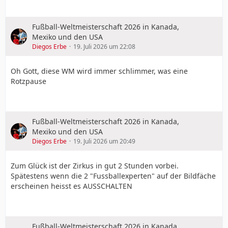
Flo ist da raus.
Fußball-Weltmeisterschaft 2026 in Kanada,
Mexiko und den USA
Diegos Erbe
19. Juli 2026 um 22:08
Oh Gott, diese WM wird immer schlimmer, was eine
Rotzpause
Fußball-Weltmeisterschaft 2026 in Kanada,
Mexiko und den USA
Diegos Erbe
19. Juli 2026 um 20:49
Aber wie kam es zu meiner Kurzzeitfußball Karriere bei
Bayer 04? Das wird die nächste Story.
Zum Glück ist der Zirkus in gut 2 Stunden vorbei.
Spätestens wenn die 2 "Fussballexperten" auf der Bildfäche
erscheinen heisst es AUSSCHALTEN
Fußball-Weltmeisterschaft 2026 in Kanada,