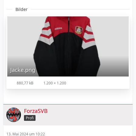
Bilder
Jacke.png
880,77 kB
1.200 × 1.200
ForzaSVB
Profi
13. Mai 2024 um 10:22