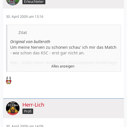
Erleuchteter
30. April 2009 um 13:16
Zitat
Original von bulleroth
Um meine Nerven zu schonen schau' ich mir das Match
- wie schon das KSC - erst gar nicht an.
Was - außer einer deutlichen, chancenlosen Niederlage
Alles anzeigen
- soll bei unserem derzeitigen zerstrittenen,
mimosenhaften Trümmerhaufen schon rauskommen?
Am ehesten noch 'ne "Trotzreaktion" gegenüber Holzi's
Maßnahme.
Zur Zeit zeigt sich der wahre Charakter des Teams und
Herr-Lich
dessen Identifikation mit dem, was wir uns als Werkclub
in den letzten 20-30 Jahren mühe- und leidvoll
Profi
erarbeitet haben.
Dass die Schalker sich über uns lustig machen ist
30. April 2009 um 14:09