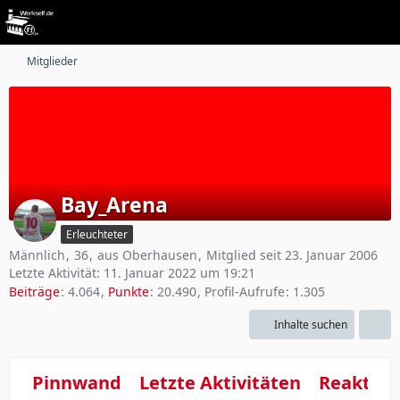
Mitglieder
Bay_Arena
Erleuchteter
Männlich
36
aus Oberhausen
Mitglied seit 23. Januar 2006
Letzte Aktivität:
11. Januar 2022 um 19:21
Beiträge
4.064
Punkte
20.490
Profil-Aufrufe
1.305
Inhalte suchen
Pinnwand
Letzte Aktivitäten
Reaktio