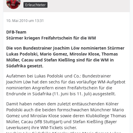
sogar Meister geworden, aber wir haben noch alle eine
Erleuchteter
Entwicklung vor uns und ich bin davon überzeugt, dass
wir in den nächsten Jahren den erhofften Titel holen
werden.
10. Mai 2010 um 13:31
Ich freue mich jetzt erstmal riesig auf die WM in
DFB-Team
Südafrika. Das wird bestimmt ein tolles und
Stürmer kriegen Freifahrtschein für die WM
unvergessliches Erlebnis (Werde berichten). Danach
werde ich Urlaub mit meiner Familie machen, das Ziel
Die von Bundestrainer Joachim Löw nominierten Stürmer
steht aber noch nicht fest.
Lukas Podolski, Mario Gomez, Miroslav Klose, Thomas
Müller, Cacau und Stefan Kießling sind für die WM in
Ich wünsche euch allen eine schöne Sommerpause und
Südafrika gesetzt.
sage Danke für eure Unterstützung, die wir weiterhin
brauchen. Bis nächste Saison und bis bald.
Aufatmen bei Lukas Podolski und Co.: Bundestrainer
Joachim Löw hat den sechs für das vorläufige WM-Aufgebot
Euer Kies
nominierten Angreifern einen Freifahrtschein für die
Endrunde in Südafrika (11. Juni bis 11. Juli) ausgestellt.
Damit haben neben dem zuletzt enttäuschenden Kölner
Podolski auch die beiden formschwachen Münchner Mario
Gomez und Miroslav Klose sowie deren Klubkollege Thomas
Müller, Cacau (VfB Stuttgart) und Stefan Kießling (Bayer
Leverkusen) ihre WM-Tickets sicher.