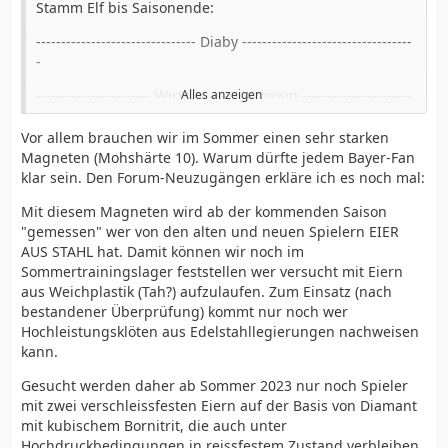
Stamm Elf bis Saisonende:
-------------------------------- Diaby ----------------------------------
-
----------------------- Wirtz --------- Azmoun ----------------------
Alles anzeigen
--
Vor allem brauchen wir im Sommer einen sehr starken
----- Bakker/Sink ------------ Amiri --------------- Frimpong ---
Magneten (Mohshärte 10). Warum dürfte jedem Bayer-Fan
------
klar sein. Den Forum-Neuzugängen erkläre ich es noch mal:
---------------------------------------- Andrich -----------------------
Mit diesem Magneten wird ab der kommenden Saison
--
"gemessen" wer von den alten und neuen Spielern EIER
AUS STAHL hat. Damit können wir noch im
----- Hincapie ------------ Tapsoba -------------- Kossounou --
Sommertrainingslager feststellen wer versucht mit Eiern
-------
aus Weichplastik (Tah?) aufzulaufen. Zum Einsatz (nach
bestandener Überprüfung) kommt nur noch wer
Diaby ist natürlich kein klassischer MS aber er würde eh
Hochleistungsklöten aus Edelstahllegierungen nachweisen
entweder recht, Mitte, oder links auftauchen.
kann.
Hauptsache die
Gesucht werden daher ab Sommer 2023 nur noch Spieler
spielen vorne unberechenbar und schnell. Das dürfte
mit zwei verschleissfesten Eiern auf der Basis von Diamant
auch für Kurz und Flachpass eine sehr gute
mit kubischem Bornitrit, die auch unter
Kombination sein.
Hochdruckbedingungen in reissfestem Zustand verbleiben.