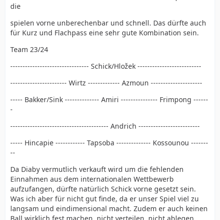
die
spielen vorne unberechenbar und schnell. Das dürfte auch
für Kurz und Flachpass eine sehr gute Kombination sein.
Team 23/24
-------------------------------- Schick/Hložek --------------------------
----------------------- Wirtz ------------- Azmoun ---------------------
----- Bakker/Sink -------------- Amiri --------------- Frimpong ------
-
---------------------------------------- Andrich -------------------------
----- Hincapie ------------ Tapsoba -------------- Kossounou -------
--
Da Diaby vermutlich verkauft wird um die fehlenden
Einnahmen aus dem internationalen Wettbewerb
aufzufangen, dürfte natürlich Schick vorne gesetzt sein.
Was ich aber für nicht gut finde, da er unser Spiel viel zu
langsam und eindimensional macht. Zudem er auch keinen
Ball wirklich fest machen, nicht verteilen, nicht ablegen