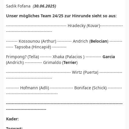
Sadik Fofana
(
30.06.2025)
Unser mögliches Team 24/25 zur Hinrunde sieht so aus:
------------------------------------------ Hradecky
(
Kovar)----------------
--------------------------------
-------- Kossounou (Arthur) ---------- Andrich (
Belocian
) ---------
----- Tapsoba (Hincapié) ----------
Frimpong? (Tella) -------- Xhaka (Palacios
) -----------
Garcia
(Andrich) ------------ Grimaldo (
Terrier
)
--------------------------------------------- Wirtz (Puerta) ----------------
--------------------------------
--------- Hofmann (Adli) ---------------- Boniface (Schick) ----------
------------------------------------
---------------------------------------------------------------------------------
----------------------------
Kader:
Torwart: