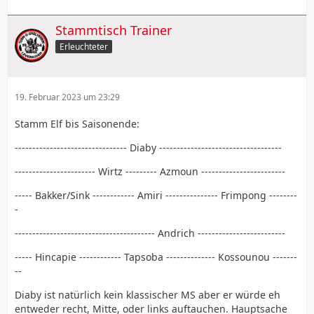
Stammtisch Trainer
Erleuchteter
19. Februar 2023 um 23:29
Stamm Elf bis Saisonende:
-------------------------------- Diaby -----------------------------------
----------------------- Wirtz --------- Azmoun ------------------------
----- Bakker/Sink ------------ Amiri --------------- Frimpong --------
-
---------------------------------------- Andrich -------------------------
----- Hincapie ------------ Tapsoba -------------- Kossounou -------
--
Diaby ist natürlich kein klassischer MS aber er würde eh
entweder recht, Mitte, oder links auftauchen. Hauptsache