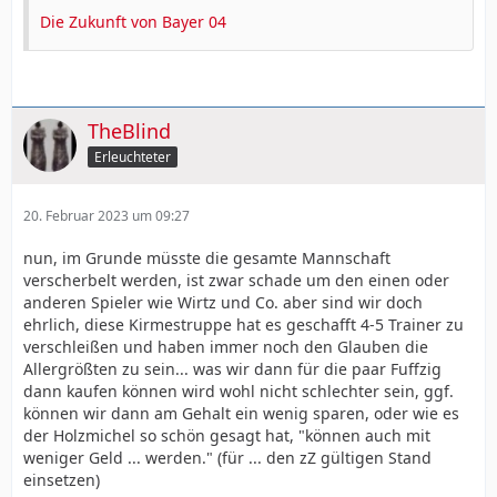
Frimpomg halten und eine VVL versuchen bis 2028
Die Zukunft von Bayer 04
versteht sich von selbst.
Bei Andrich, er hat Vertrag aber sein Kopf scheint
derzeit nicht frei zu sein. trauert wohl der Union Option
nach. dennoch natürlich gesetzt.
TheBlind
Hincapie erklärt sich von selbst, Tapsoba als zentraler
Erleuchteter
IVer auch und da Tah eh gehen wird, wir also mit einer
Ablöse rechnen können/sollten, wird
20. Februar 2023 um 09:27
Kossounou das Vertrauen bekommen. Auch wenn er da
noch oft unglücklich aussieht aber mit Tapsoba an
nun, im Grunde müsste die gesamte Mannschaft
seiner Seite sehe ich ihn deutlich stärker.
verscherbelt werden, ist zwar schade um den einen oder
anderen Spieler wie Wirtz und Co. aber sind wir doch
Ersatz für Diaby
ehrlich, diese Kirmestruppe hat es geschafft 4-5 Trainer zu
verschleißen und haben immer noch den Glauben die
Ersatz für Tah
Allergrößten zu sein... was wir dann für die paar Fuffzig
VL für Sinkgraven
dann kaufen können wird wohl nicht schlechter sein, ggf.
können wir dann am Gehalt ein wenig sparen, oder wie es
VVL für Amiri
der Holzmichel so schön gesagt hat, "können auch mit
weniger Geld ... werden." (für ... den zZ gültigen Stand
VVl für Frimpong
einsetzen)