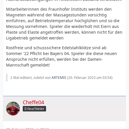
Team 23/24
Mitarbeiterinnen des Fraunhofer Instituts werden den
-------------------------------- Schick/Hložek ------------------------
Magneten während der Massagestunden vorsichtig
--
einführen, auf Betriebstemperatur hochglühen und so die
Messung vornehmen. Spieler die wiederholt mit Eiern aus
----------------------- Wirtz ------------- Azmoun ------------------
Plaste und Elaste angetroffen werden, können nicht für den
---
Ligabetrieb gemeldet werden
----- Bakker/Sink -------------- Amiri --------------- Frimpong -
Rostfreie und schusssichere Edelstahlklötze sind ab
------
Sommer '22 Pflicht bei Bayers 04. Spieler die diese neuen
Ansprüche nicht erfüllen, werden bei der Damen-
---------------------------------------- Andrich -----------------------
Mannschaft gemeldet!
--
----- Hincapie ------------ Tapsoba -------------- Kossounou --
2 Mal editiert, zuletzt von
ARTEMIS
(
20. Februar 2023 um 03:54
)
-------
Da Diaby vermutlich verkauft wird um die fehlenden
Einnahmen aus dem internationalen Wettbewerb
Cheffe04
aufzufangen, dürfte natürlich Schick vorne gesetzt sein.
Was ich aber für nicht gut finde, da er unser Spiel viel
Erleuchteter
zu langsam und eindimensional macht. Zudem er auch
keinen Ball wirklich fest machen, nicht verteilen, nicht
ablegen kann. Da ist Hložek für mich die klar bessere