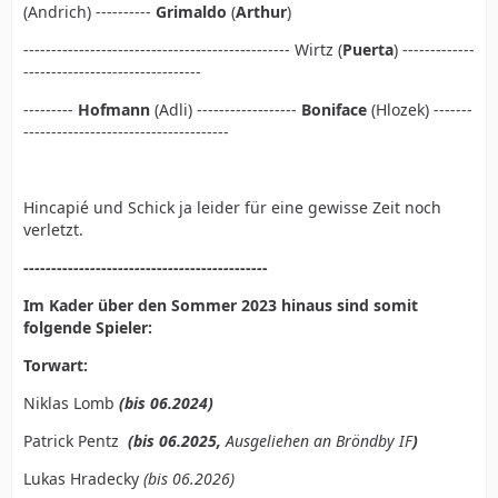
(Andrich) ----------
Grimaldo
(
Arthur
)
------------------------------------------------ Wirtz (
Puerta
) -------------
--------------------------------
---------
Hofmann
(Adli) ------------------
Boniface
(Hlozek) -------
-------------------------------------
Hincapié und Schick ja leider für eine gewisse Zeit noch
verletzt.
--------------------------------------------
Im Kader über den Sommer 2023 hinaus sind somit
folgende Spieler:
Torwart:
Niklas Lomb
(bis 06.2024)
Patrick Pentz
(bis 06.2025,
Ausgeliehen an B
r
öndby IF
)
Lukas Hradecky
(bis 06.2026)