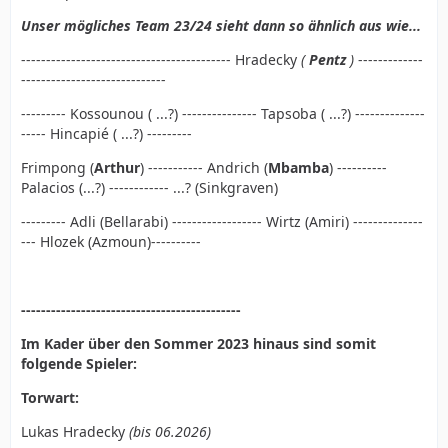
Unser mögliches Team 23/24 sieht dann so ähnlich aus wie...
------------------------------------------ Hradecky
(
Pentz
)
-------------
-----------------------------
--------- Kossounou ( ...?) --------------- Tapsoba ( ...?) --------------
----- Hincapié ( ...?) ---------
Frimpong (
Arthur
) ----------- Andrich (
Mbamba
) ----------
Palacios
(...?) ------------ ...? (Sinkgraven)
--------- Adli (Bellarabi) ------------------ Wirtz (Amiri) --------------
--- Hlozek (Azmoun)----------
--------------------------------------------
Im Kader über den Sommer 2023 hinaus sind somit
folgende Spieler:
Torwart:
Lukas Hradecky
(bis 06.2026)