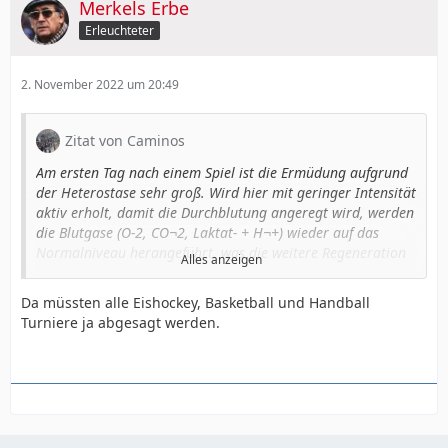
Merkels Erbe
Erleuchteter
2. November 2022 um 20:49
Zitat von Caminos
Am ersten Tag nach einem Spiel ist die Ermüdung aufgrund
der Heterostase sehr groß. Wird hier mit geringer Intensität
aktiv erholt, damit die Durchblutung angeregt wird, werden
die Blutgase (O-2, CO¬2, Laktat- + H¬+) wieder auf das
Normalniveau herangeführt, was die weitere Regeneration
Alles anzeigen
unterstützt. Am zweiten Tag nach dem Spiel werden die
Energiespeicher wieder aufgefüllt und die Muskelzellen
Da müssten alle Eishockey, Basketball und Handball
regeneriert. Dies erfordert viel Energie, welche für
Turniere ja abgesagt werden.
sportliche Aktivitäten fehlt. Die Ermüdung ist an diesem Tag
am größten, sodass nicht trainiert wird.
Selbst am dritten Tag nach dem Spiel sind noch nicht alle
Spieler vollends von der vergangenen Partie erholt.[21]
Junge Spieler, Spieler mit vorwiegend schnellen
Muskelfasern oder Spieler, die in den Wochen zuvor eine