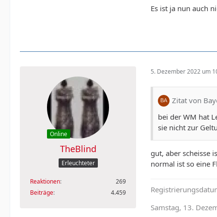
Es ist ja nun auch n
5. Dezember 2022 um 1
Zitat von Ba
bei der WM hat L
sie nicht zur Gel
Online
TheBlind
gut, aber scheisse 
normal ist so eine F
Erleuchteter
Reaktionen
269
Registrierungsdat
Beiträge
4.459
Samstag, 13. Deze