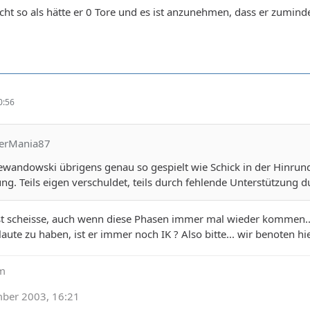
icht so als hätte er 0 Tore und es ist anzunehmen, dass er zumind
0:56
yerMania87
ewandowski übrigens genau so gespielt wie Schick in der Hinrun
tung. Teils eigen verschuldet, teils durch fehlende Unterstützung 
ist scheisse, auch wenn diese Phasen immer mal wieder kommen... o
laute zu haben, ist er immer noch IK ? Also bitte... wir benoten hi
um
mber 2003, 16:21