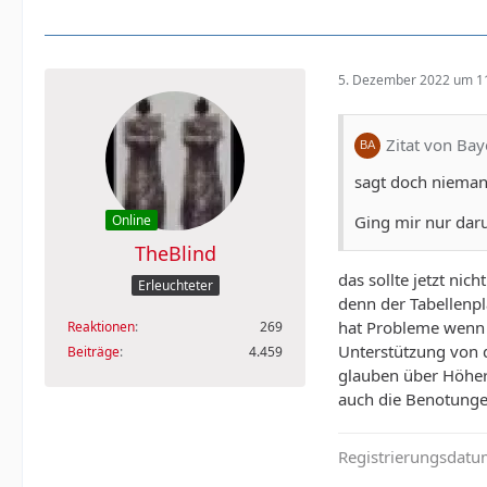
5. Dezember 2022 um 1
Zitat von Ba
sagt doch nieman
Ging mir nur dar
Online
TheBlind
das sollte jetzt n
Erleuchteter
denn der Tabellenp
hat Probleme wenn s
Reaktionen
269
Unterstützung von d
Beiträge
4.459
glauben über Höhere
auch die Benotunge
Registrierungsdat