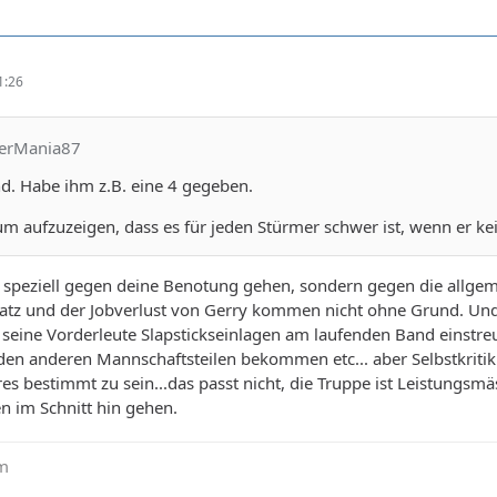
1:26
yerMania87
d. Habe ihm z.B. eine 4 gegeben.
um aufzuzeigen, dass es für jeden Stürmer schwer ist, wenn er 
icht speziell gegen deine Benotung gehen, sondern gegen die all
latz und der Jobverlust von Gerry kommen nicht ohne Grund. Und
eine Vorderleute Slapstickseinlagen am laufenden Band einstreue
en anderen Mannschaftsteilen bekommen etc... aber Selbstkritik 
s bestimmt zu sein...das passt nicht, die Truppe ist Leistungsmäs
n im Schnitt hin gehen.
um