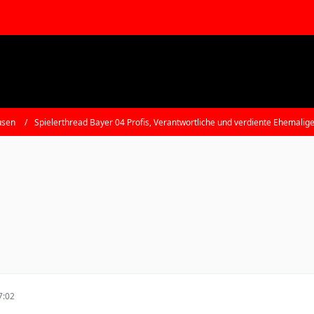
usen
Spielerthread Bayer 04 Profis, Verantwortliche und verdiente Ehemalig
7:02