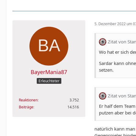
5. Dezember 2022 um 0
Zitat von Sta
Wo hat er sich den
Sardar kann ohne 
setzen.
BayerMania87
Erleuchteter
Zitat von Sta
Reaktionen
3.752
Er half dem Team 
Beiträge
14.516
putzen aber bei d
natürlich kann man 
Gegenspieler binde