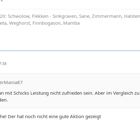
0: Schwolow, Flekken - Sinkgraven, Sane, Zimmermann, Halstenbe
ateta, Weghorst, Finnbogason, Mamba
7:38
yerMania87
n mit Schicks Leistung nicht zufrieden sein. Aber im Vergleich 
den.
he! Der hat noch nicht eine gute Aktion gezeigt