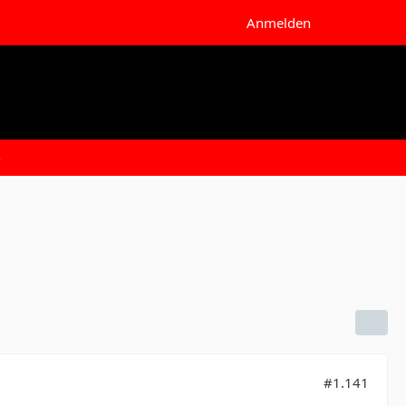
Anmelden
e
#1.141