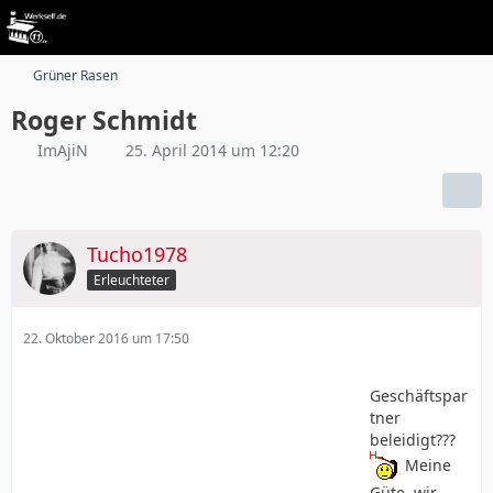
Grüner Rasen
Roger Schmidt
ImAjiN
25. April 2014 um 12:20
Tucho1978
Erleuchteter
22. Oktober 2016 um 17:50
Geschäftspar
tner
beleidigt???
Meine
Güte, wir