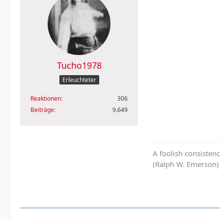
Tucho1978
Erleuchteter
Reaktionen
306
Beiträge
9.649
A foolish consistenc
(Ralph W. Emerson)