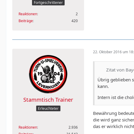
Fortgeschrittener
Reaktionen
2
Beiträge
420
22. Oktober 2016 um 18
Zitat von Bay
Übrig geblieben s
kann.
Intern ist die ch
Stammtisch Trainer
Erleuchteter
Bewährung bedeutet 
die wird ganz siche
das er wirklich nic
Reaktionen
2.936