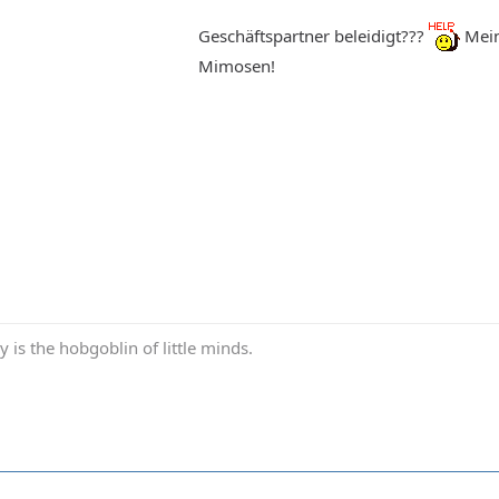
Geschäftspartner beleidigt???
Mein
Mimosen!
y is the hobgoblin of little minds.