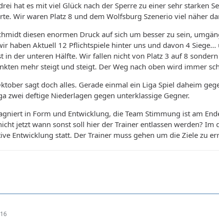
 drei hat es mit viel Glück nach der Sperre zu einer sehr starken S
hrte. Wir waren Platz 8 und dem Wolfsburg Szenerio viel näher da
Schmidt diesen enormen Druck auf sich um besser zu sein, umgän
ir haben Aktuell 12 Pflichtspiele hinter uns und davon 4 Siege...
t in der unteren Hälfte. Wir fallen nicht von Platz 3 auf 8 sonder
nkten mehr steigt und steigt. Der Weg nach oben wird immer sch
ktober sagt doch alles. Gerade einmal ein Liga Spiel daheim geg
ga zwei deftige Niederlagen gegen unterklassige Gegner.
stagniert in Form und Entwicklung, die Team Stimmung ist am Ende
icht jetzt wann sonst soll hier der Trainer entlassen werden? Im 
itive Entwicklung statt. Der Trainer muss gehen um die Ziele zu e
:16