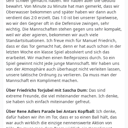
sehr schwer gemacht haben. Wir haben aber die Geduld
bewahrt. Von Minute zu Minute hat man gemerkt, dass wir
Oberwasser bekommen und später haben wir dann auch
verdient das 2:0 erzielt. Das 1:0 ist bei unserer Spielweise,
wo wir den Gegner oft in die Defensive zwingen, sehr
wichtig. Die Mannschaften stehen gegen uns sehr kompakt,
weil wir aber agieren, bekommen wir auch viele
Standartsituationen. Ich freue mich für Manuel Friedrich,
dass er das Tor gemacht hat, denn er hat auch schon in der
letzten Woche ein klasse Spiel absolviert und sich das
erarbeitet. Wir machen einen Reifeprozess durch. So ein
Spiel gewinnt nicht jede junge Mannschaft. Wir haben uns
von der Atmosphäre auch überhaupt nicht verleiten lassen,
unsere taktische Ordnung zu verlieren. Da muss man der
Mannschaft ein Kompliment machen.
Über Friedrichs Torjubel mit Sascha Dum:
Das sind
extreme Freunde, die viel miteinander machen. Ich denke,
sie haben sich einfach miteinander gefreut.
Über Rene Adlers Parade bei Antars Kopfball:
Ich denke,
dafür haben wir ihn im Tor, dass er so einen Ball hält, das
war auch wirklich die einzige nennenswerte Aktion von