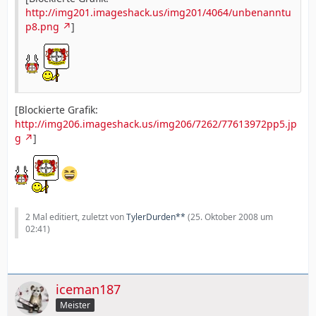
http://img201.imageshack.us/img201/4064/unbenanntu
p8.png
]
[Blockierte Grafik:
http://img206.imageshack.us/img206/7262/77613972pp5.jp
g
]
2 Mal editiert, zuletzt von
TylerDurden**
(
25. Oktober 2008 um
02:41
)
iceman187
Meister