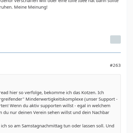
ör verschaffen will oder eine tolle Idee hat dann sollte
 ruhen. Meine Meinung!
#263
hread hier so verfolge, bekomme ich das Kotzen. Ich
rgreifender" Minderwertigkeitskomplexe (unser Support -
en! Wenn du aktiv supporten willst - egal in welchem
du nur deinen Verein sehen willst und dein Nachbar
s ich so am Samstagnachmittag tun oder lassen soll. Und