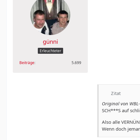
günni
Erleuchteter
Beiträge
5.699
Zitat
Original von WB
SCH***S auf schli
Also alle VERNÜNF
Wenn doch jemand 