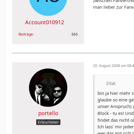
zwischen Fanvertret
man lieber zur Fan
Account010912
Beiträge
866
20. August 2008 um 08:
Zitat
bin ja hier mehr 
glaube so eine g
unser Anspruch) g
portello
Block - tu es! U
findet das nicht o
Erleuchteter
Ich lass' mir jed
wer das mit sich 