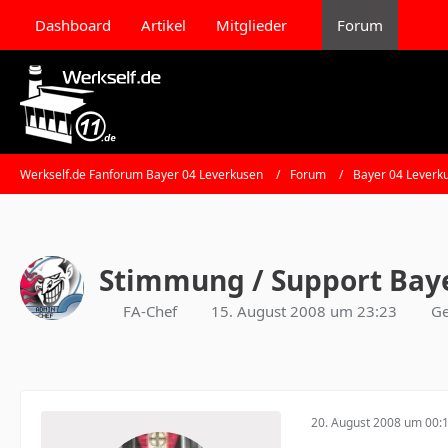
Dashboard
Artikel
Mitglieder
Forum
Werkself.de Fanforum Bayer 04 Leverkusen
Forum
Bayer 04 Leverk
Stimmung / Support Baye
FA-Chef
15. August 2008 um 23:23
Ge
20. August 2008 um 00: