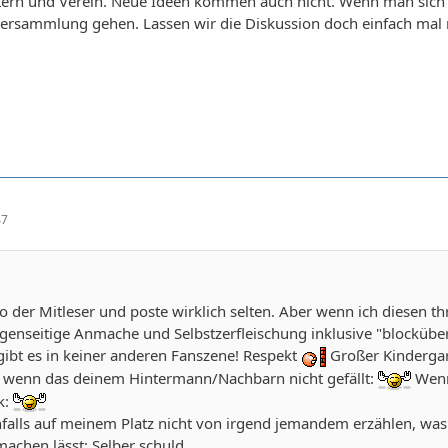
ern und Verein. Neue Ideen kommen auch nicht. Wenn man sich Geh
versammlung gehen. Lassen wir die Diskussion doch einfach mal
47
so der Mitleser und poste wirklich selten. Aber wenn ich diesen t
egenseitige Anmache und Selbstzerfleischung inklusive "blockübe
ibt es in keiner anderen Fanszene! Respekt
Großer Kindergart
nd wenn das deinem Hintermann/Nachbarn nicht gefällt:
Wenn 
k:
enfalls auf meinem Platz nicht von irgend jemandem erzählen, wa
machen lässt: Selber schuld.