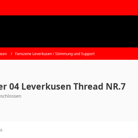
usen
Fanszene Leverkusen / Stimmung und Support
r 04 Leverkusen Thread NR.7
schlossen
16