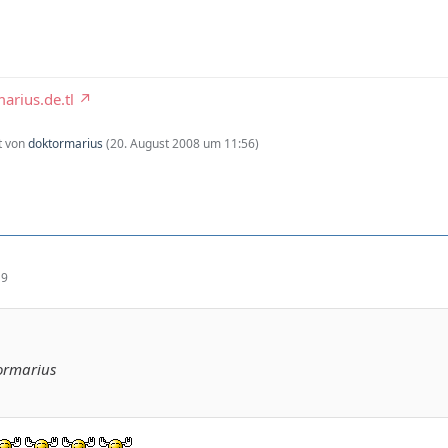
arius.de.tl
zt von
doktormarius
(
20. August 2008 um 11:56
)
19
ormarius