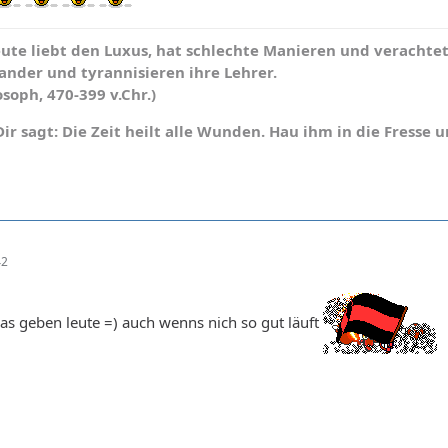
ute liebt den Luxus, hat schlechte Manieren und verachtet 
ander und tyrannisieren ihre Lehrer.
osoph, 470-399 v.Chr.)
 sagt: Die Zeit heilt alle Wunden. Hau ihm in die Fresse un
42
 gas geben leute =) auch wenns nich so gut läuft