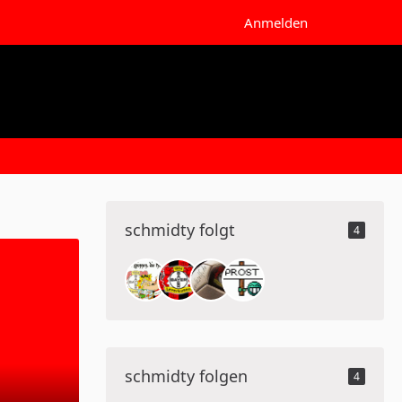
Anmelden
schmidty folgt
4
schmidty folgen
4