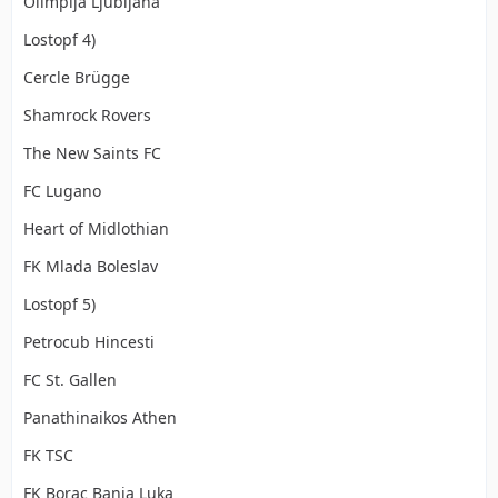
Olimpija Ljubljana
Lostopf 4)
Cercle Brügge
Shamrock Rovers
The New Saints FC
FC Lugano
Heart of Midlothian
FK Mlada Boleslav
Lostopf 5)
Petrocub Hincesti
FC St. Gallen
Panathinaikos Athen
FK TSC
FK Borac Banja Luka