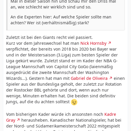
Mal in dieser Saison hin und schau mir den Driss mal
an, wie schlecht wir wirklich sind und so.
An die Experten hier: Auf welche Spieler sollte man
achten? Wer ist (verhältnismäßig) stark?
Zuletzt ist bei den Giants recht viel passiert.
Kurz vor dem Jahreswechsel hat man
Nick Hornsby
verpflichtet, der bereits von 2018 bis 2020 bei Bayer war
und in der Meistersaison (3.Liga) zum besten Spieler der
Liga gekürt wurde. Zuletzt stand er im Kader der NBA G-
League Mannschaft von Capitol City GoGo (laienmäßig
ausgedrückt die zweite Mannschaft der Washington
Wizards...). Gestern hat man mit
Gabriel de Oliveira
einen
Spieler aus der Bundesliga geholt, der zuletzt zur Rotation
der Rostocker BBL gehörte und dort, wenn auch nur
wenige, Minuten erhalten hat. Die beiden sind definitiv
Jungs, auf die du achten solltest
Vom bisherigen Kader würde ich ansonsten noch
Kadre
Gray
herausheben. Kanadischer Nationalspieler, hat bei
der Nord- und Südamerikameisterschaft 2022 mitgespielt