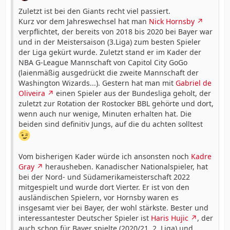
Zuletzt ist bei den Giants recht viel passiert.
Kurz vor dem Jahreswechsel hat man
Nick Hornsby
verpflichtet, der bereits von 2018 bis 2020 bei Bayer war
und in der Meistersaison (3.Liga) zum besten Spieler
der Liga gekürt wurde. Zuletzt stand er im Kader der
NBA G-League Mannschaft von Capitol City GoGo
(laienmäßig ausgedrückt die zweite Mannschaft der
Washington Wizards...). Gestern hat man mit
Gabriel de
Oliveira
einen Spieler aus der Bundesliga geholt, der
zuletzt zur Rotation der Rostocker BBL gehörte und dort,
wenn auch nur wenige, Minuten erhalten hat. Die
beiden sind definitiv Jungs, auf die du achten solltest
Vom bisherigen Kader würde ich ansonsten noch
Kadre
Gray
herausheben. Kanadischer Nationalspieler, hat
bei der Nord- und Südamerikameisterschaft 2022
mitgespielt und wurde dort Vierter. Er ist von den
ausländischen Spielern, vor Hornsby waren es
insgesamt vier bei Bayer, der wohl stärkste. Bester und
interessantester Deutscher Spieler ist
Haris Hujic
, der
auch schon für Bayer spielte (2020/21, 2. Liga) und