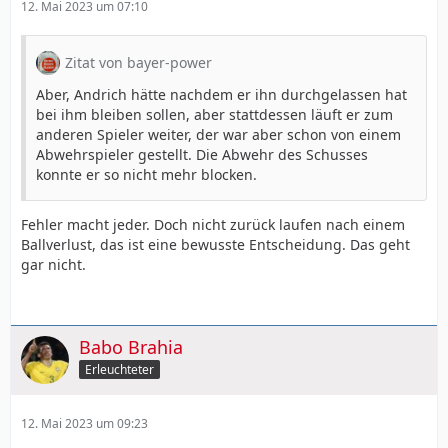
12. Mai 2023 um 07:10
vorne nix auf die Kette wirklich bekommen. Wirtz, Diaby,
Frimpong, das ist alles viel zu wenig.
Zitat von bayer-power
Aber, Andrich hätte nachdem er ihn durchgelassen hat
bei ihm bleiben sollen, aber stattdessen läuft er zum
anderen Spieler weiter, der war aber schon von einem
Abwehrspieler gestellt. Die Abwehr des Schusses
konnte er so nicht mehr blocken.
Fehler macht jeder. Doch nicht zurück laufen nach einem
Ballverlust, das ist eine bewusste Entscheidung. Das geht
gar nicht.
Babo Brahia
Erleuchteter
12. Mai 2023 um 09:23