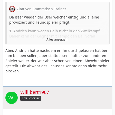
Zitat von Stammtisch Trainer
Da isser wieder, der User welcher einzig und alleine
provoziert und Feundspieler pflegt.
1. Andrich kann wegen Gelb nicht in den Zweikampf.
Daher kann der Gegner mit Tempo den Ball voran
Alles anzeigen
treiben.
2. Tapsoba muss rausrücken zumal Tah und Hincapie
Aber, Andrich hätte nachdem er ihn durchgelassen hat bei
hinter ihm noch stehen. Da der Gegner Tempo hat,
ihm bleiben sollen, aber stattdessen läuft er zum anderen
Tapsoba ungern Foulen mag, geht der Gegner an ihm
Spieler weiter, der war aber schon von einem Abwehrspieler
mit Tempo natürlich vorbei. In 98= der Fälle hat Tapse
gestellt. Die Abwehr des Schusses konnte er so nicht mehr
heute aber den Ball dann noch gehabt.
blocken.
3. Lässt unser TW den Ball zur Seite prallen passiert gar
nix. Das ist 1 mal 1 eines Top TWs.
Willibert1967
Tapsoba hat am Gegentor wenig Anteil. Andrich und
unser TW haben hier mehr Anteile.
Erleuchteter
Schau dir mal das Spiel genau an. Tapsoba hat ein
starkes Spiel gemacht. Wir haben verloren weil wir nach