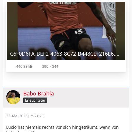
C6F0D6FA-BEF2-4063-8C72-B448CEF216E6.png
440,88 kB
390 × 844
Babo Brahia
Erleuchteter
22. Mai 2023 um 21:20
Lucio hat niemals rechts vor sich hingeträumt, wenn von