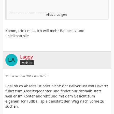
Zitat von »Stammtisch Trainer«
Alles anzeigen
Komm, trink mit... ich will mehr Ballbesitz und
Wir machen das bis zum 16er sehr gut.
Spielkontrolle
Wir machen auch tolle Arbeit gegen den Ball.
Verschieben gut, laufen gut an... sind Aufmerksam,
haben bessere Zweikampfwerte... Bessere Passqoute.
Laggy
Eigentluch Top Team. Aber wir sind in Halbzeit 7 am
Stück und immer noch kein Tor....
Meister
Trinkst du? Wir spielen Driss!
21. Dezember 2019 um 16:05
Egal ob es Abseits ist oder nicht: der Ballverlust von Havertz
führt zum Abseitsgegentor und findet nur deshalb statt
weil er Im Konter abdreht und mit dem Gesicht zum
eigenen Tor Fußball spielt anstatt den Weg nach vorne zu
suchen.