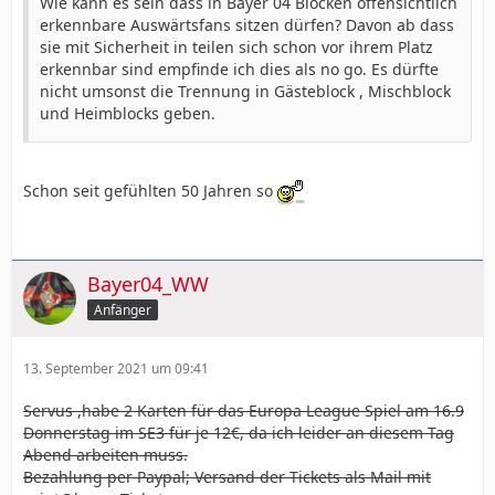
Wie kann es sein dass in Bayer 04 Blöcken offensichtlich
erkennbare Auswärtsfans sitzen dürfen? Davon ab dass
sie mit Sicherheit in teilen sich schon vor ihrem Platz
erkennbar sind empfinde ich dies als no go. Es dürfte
nicht umsonst die Trennung in Gästeblock , Mischblock
und Heimblocks geben.
Schon seit gefühlten 50 Jahren so
Bayer04_WW
Anfänger
13. September 2021 um 09:41
Servus ,habe 2 Karten für das Europa League Spiel am 16.9
Donnerstag im SE3 für je 12€, da ich leider an diesem Tag
Abend arbeiten muss.
Bezahlung per Paypal; Versand der Tickets als Mail mit