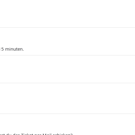
 15 minuten.
nst du das Ticket per Mail schicken?