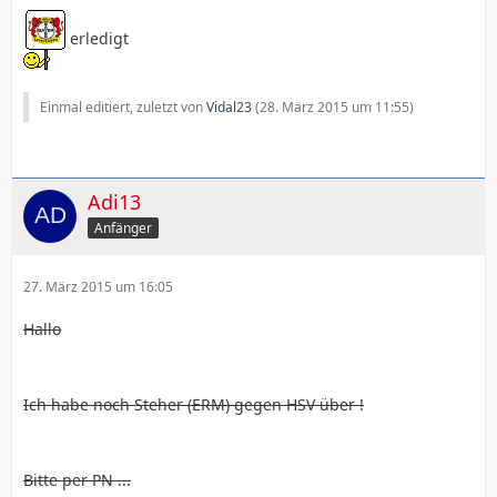
erledigt
Einmal editiert, zuletzt von
Vidal23
(
28. März 2015 um 11:55
)
Adi13
Anfänger
27. März 2015 um 16:05
Hallo
Ich habe noch Steher (ERM) gegen HSV über !
Bitte per PN ...