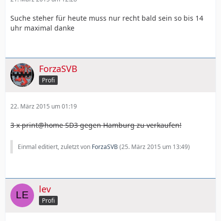
Suche steher für heute muss nur recht bald sein so bis 14
uhr maximal danke
ForzaSVB
Profi
22. März 2015 um 01:19
3 x print@home SD3 gegen Hamburg zu verkaufen!
Einmal editiert, zuletzt von
ForzaSVB
(
25. März 2015 um 13:49
)
lev
Profi