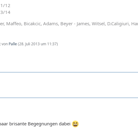
11/12
13/14
, Maffeo, Bicakcic, Adams, Beyer - James, Witsel, D.Caligiuri, Ha
zt von
Palle
(
28. Juli 2013 um 11:37
)
paar brisante Begegnungen dabei