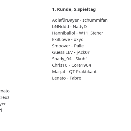
1. Runde, 5.Spieltag
AdlafürBayer - schummifan
bNNddd - NattyD
Hanniballol - W11_Steher
ExilLöwe - oxyd
Smoover - Palle
GuessiLEV - jAck0r
Shady_04 - Skuhf
Chris16 - Core1904
Marjat - QT-Praktikant
Lenato - Fabre
enato
kreuz
yer
ri