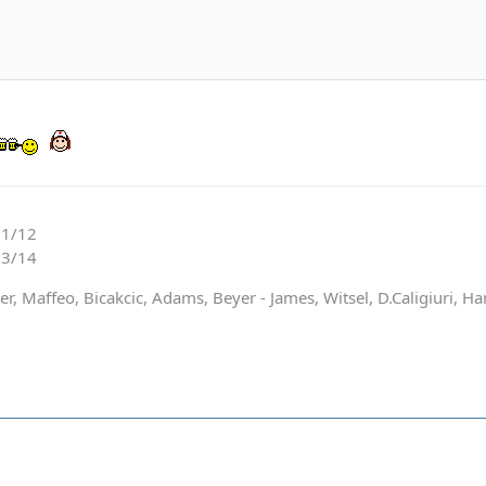
11/12
13/14
, Maffeo, Bicakcic, Adams, Beyer - James, Witsel, D.Caligiuri, Ha