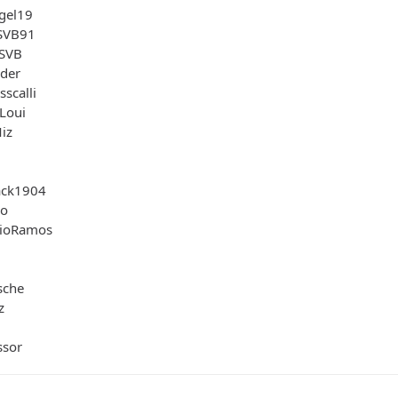
Igel19
 SVB91
-SVB
nder
scalli
 Loui
Miz
ack1904
Bo
gioRamos
sche
z
ssor