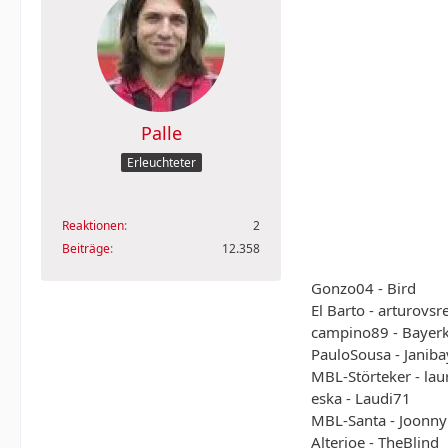
Palle
Erleuchteter
Reaktionen
2
Beiträge
12.358
Gonzo04 - Bird
El Barto - arturovsr
campino89 - Bayer
PauloSousa - Janiba
MBL-Störteker - lau
eska - Laudi71
MBL-Santa - Joonny
Alterjoe - TheBlind