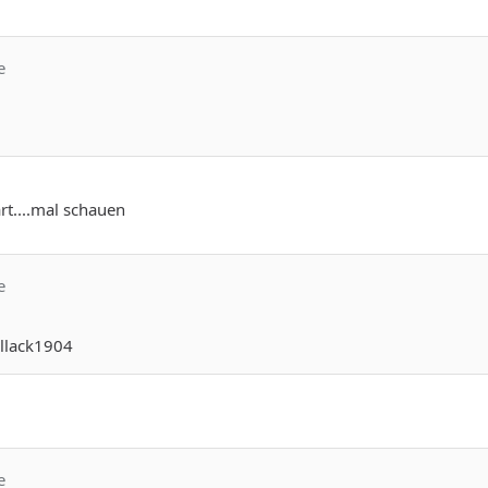
e
rt....mal schauen
e
llack1904
e