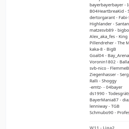
bayerbayerbayer - 
B04HeartbreaKid -
dertorgarant - Fabi
Highlander - Santa
matzesvb89 - bigbos
Alex_aka_fes - King
Pillendreher - The 
kaka-8 - BigB
Goal04 - Bay_Arena
Voronin1802 - Ball
svb-nico - Flemme
Ziegenhasser - Ser
Ralli - Shoggy
-emtz- - 04bayer
ds1990 - Todesgrät
BayerMania87 - dia
lenniway - TGB
Schmubo90 - Profe
W11 - Liga2