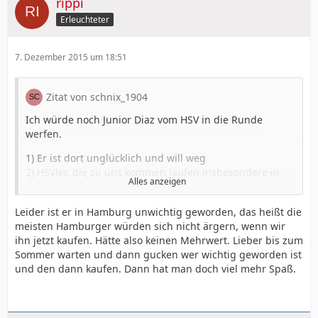
rippi
Erleuchteter
7. Dezember 2015 um 18:51
Zitat von schnix_1904
Ich würde noch Junior Diaz vom HSV in die Runde
werfen.
1) Er ist dort unglücklich und will weg
2) HSVler, die zu uns kommen laufen insbesondere in
Alles anzeigen
der ersten Saison wie geschmiert!
3) Er kann demnächst mit seinem Kumpel Aranguiz
Leider ist er in Hamburg unwichtig geworden, das heißt die
zocken.
meisten Hamburger würden sich nicht ärgern, wenn wir
4) Er ist chilenischer Nationalspieler, die ein ähnliches
ihn jetzt kaufen. Hätte also keinen Mehrwert. Lieber bis zum
System wie wir spielen.
Sommer warten und dann gucken wer wichtig geworden ist
5) Ein erfahrener Spieler, der uns sofort weiterhelfen
und den dann kaufen. Dann hat man doch viel mehr Spaß.
könnte
6) Er kennt die Bundesliga bereits.
7) Überschaubares Risiko... sollte nicht allzu teuer sein
Typischer Bayer Transfer.