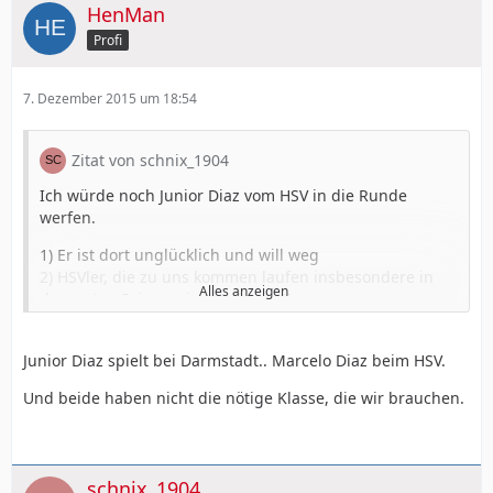
HenMan
Was sagt ihr?
Profi
7. Dezember 2015 um 18:54
Zitat von schnix_1904
Ich würde noch Junior Diaz vom HSV in die Runde
werfen.
1) Er ist dort unglücklich und will weg
2) HSVler, die zu uns kommen laufen insbesondere in
Alles anzeigen
der ersten Saison wie geschmiert!
3) Er kann demnächst mit seinem Kumpel Aranguiz
zocken.
Junior Diaz spielt bei Darmstadt.. Marcelo Diaz beim HSV.
4) Er ist chilenischer Nationalspieler, die ein ähnliches
System wie wir spielen.
Und beide haben nicht die nötige Klasse, die wir brauchen.
5) Ein erfahrener Spieler, der uns sofort weiterhelfen
könnte
6) Er kennt die Bundesliga bereits.
7) Überschaubares Risiko... sollte nicht allzu teuer sein
schnix_1904