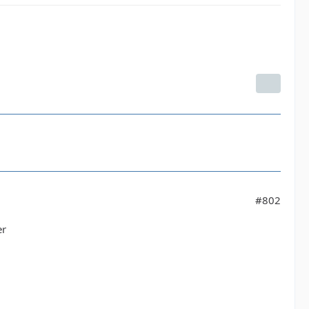
#802
er