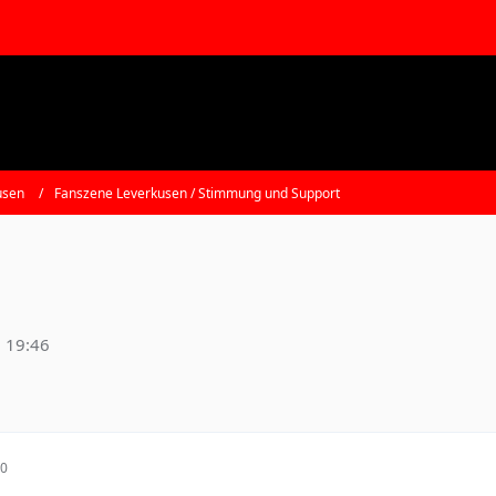
usen
Fanszene Leverkusen / Stimmung und Support
 19:46
30