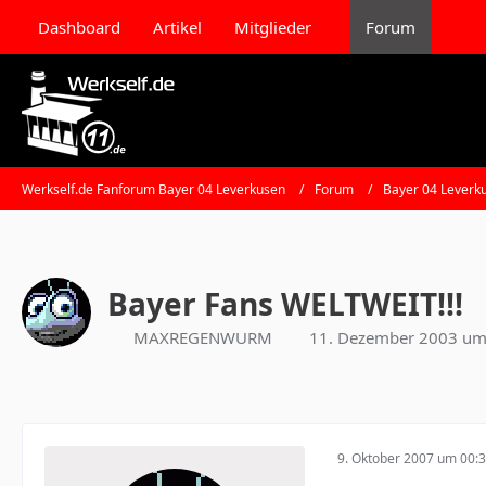
Dashboard
Artikel
Mitglieder
Forum
Werkself.de Fanforum Bayer 04 Leverkusen
Forum
Bayer 04 Leverk
Bayer Fans WELTWEIT!!!
MAXREGENWURM
11. Dezember 2003 um
9. Oktober 2007 um 00: