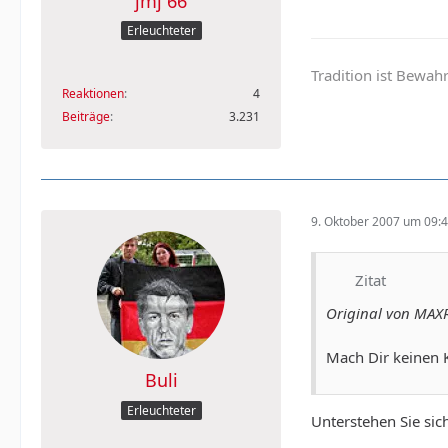
jmj 66
Erleuchteter
Tradition ist Bewa
Reaktionen
4
Beiträge
3.231
9. Oktober 2007 um 09:
Zitat
Original von M
Mach Dir keinen 
Buli
Erleuchteter
Unterstehen Sie sic