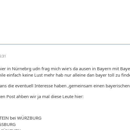
6:31
 hier in Nürnebrg udn frag mich wie's da ausen in Bayern mit Baye
le einfach keine Lust mehr hab nur alleine dan bayer toll zu finden
-Fans die eventuell Interesse haben ,gemeinsam einen bayerisch
ten Post ahben wir ja mal diese Leute hier:
TEIN bei WÜRZBURG
UGSBURG