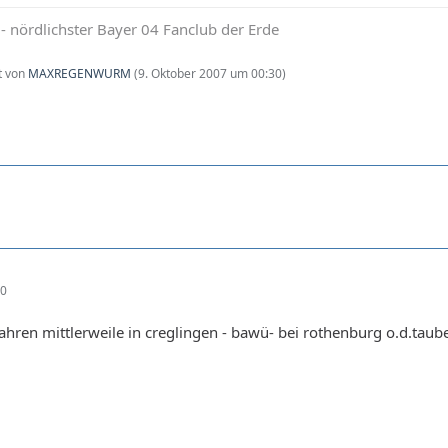
nördlichster Bayer 04 Fanclub der Erde
zt von
MAXREGENWURM
(
9. Oktober 2007 um 00:30
)
40
jahren mittlerweile in creglingen - bawü- bei rothenburg o.d.taub