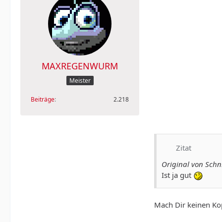
MAXREGENWURM
Meister
Beiträge
2.218
Zitat
Original von Schn
Ist ja gut
Mach Dir keinen Kop