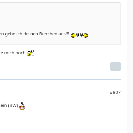
 gebe ich dir nen Bierchen aus!!!
ste mich noch
#807
hein (BW)