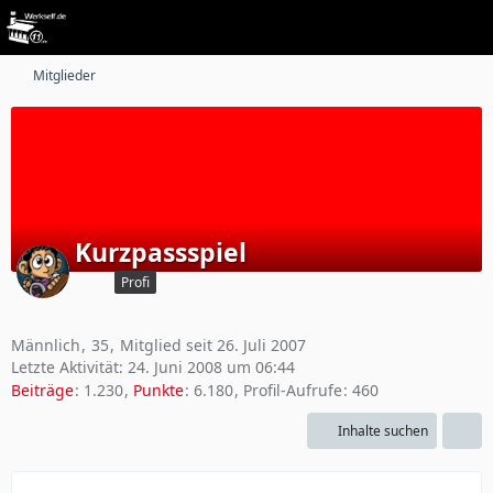
Mitglieder
Kurzpassspiel
Profi
Männlich
35
Mitglied seit 26. Juli 2007
Letzte Aktivität:
24. Juni 2008 um 06:44
Beiträge
1.230
Punkte
6.180
Profil-Aufrufe
460
Inhalte suchen