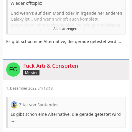
Wieder offtopic:
Und wenn's auf dem Mond oder in irgendeiner anderen
Galaxy ist... und wenn wir oft auch komplett
unterschiedlicher Meinung sind, so erfolgt der Dissens
Alles anzeigen
nach meinem Empfinden immer größtenteils auf einer
vernünftigen Sachebene...
Es gibt schon eine Alternative, die gerade getestet wird ...
Und das ist entscheidend.
Und genau diesen Umstand vermisse ich immer
häufiger in diesem Forum. Aber die Ursachen und
Fuck Arti & Consorten
Probleme sind ja hinlänglich bekannt und kurzfristig
Meister
nicht änderbar.
1. Dezember 2022 um 18:18
So. Genug offtopic: schönen Abend Renato, und allen
Anderen noch....
Zitat von Santander
Es gibt schon eine Alternative, die gerade getestet wird
...