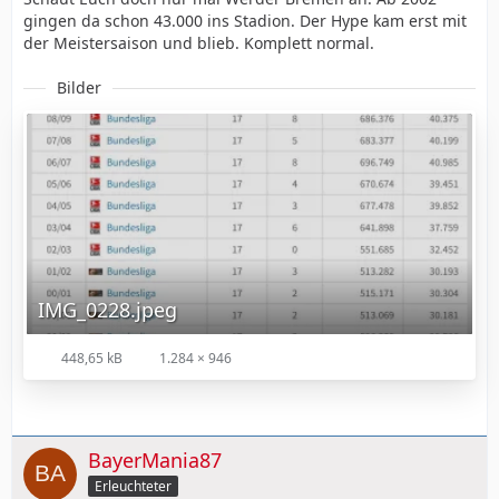
gingen da schon 43.000 ins Stadion. Der Hype kam erst mit
der Meistersaison und blieb. Komplett normal.
Bilder
IMG_0228.jpeg
448,65 kB
1.284 × 946
BayerMania87
Erleuchteter