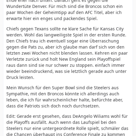
Ende eher nach unten. Danach geht es gegen die
Wundertüte Denver. Für mich sind die Broncos schon ein
paar Wochen der Geheimtipp auf den AFC Titel, aber ich
erwarte hier ein enges und packendes Spiel.
Chiefs gegen Texans sollte ne klare Sache für Kansas City
werden. Wohl das langweiligste Spiel in der ersten Runde.
Den Chiefs trau ich eventuell sogar eine Überraschung
gegen die Pats zu, aber ich glaube man darf sich von den
letzten zwei Wochen nicht blenden lassen. Kehren ein paar
Verletzte zurück und holt New England sein Playoffspiel
raus dann sind sie nur schwer zu stoppen. einfach immer
wieder beeindruckend, was sie letztlich gerade auch unter
Druck leisten.
Mein Wunsch für den Super Bowl sind die Steelers aus
Sympathie, mit den Broncos könnte ich allerdings auch
leben, die ich für wahrscheinlicher halte, befürchte aber,
dass die Patriots sich doch noch durchsetzen.
Edit: Gerade erst gesehen, dass DeAngelo Wiliams wohl für
die Playoffs ausfällt. Auch wenn das Laufspiel bei den
Steelers nur eine untergeordnete Rolle spielt, schmäler das
die Chancen überhaupt ins Conference Finale zu kommen