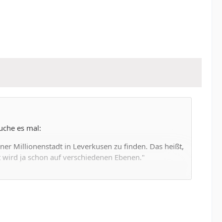
uche es mal:
er Millionenstadt in Leverkusen zu finden. Das heißt,
wird ja schon auf verschiedenen Ebenen."
ren zu verzeichnen gehabt und wird das auch in
ßstadt eingemeinden? Eingemeidungen bringen auch mit
der Finanzlage der Kommunen. Eine neue
 utopisch.