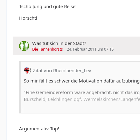
Tschö Jung und gute Reise!
Horschti
Was tut sich in der Stadt?
Die Tannenhorsts
24. Februar 2011 um 07:15
Zitat von Rheinlaender_Lev
So mir fällt es schwer die Motivation dafür aufzubri
"Eine Gemeindereform wäre angebracht, nicht das irge
Burscheid, Leichlingen ggf. Wermelskirchen/Langenf
Köln ist mitlerweile eine Millionenstadt, auch nach E
Zukunft haben. Außerdem warum soll eine Stadt Köln 
den Dörfern um Leverkusen rein gar nichts. Genau s
Argumentativ Top!
Gemeindefinanzierung muss geschaffen werden. Nur s