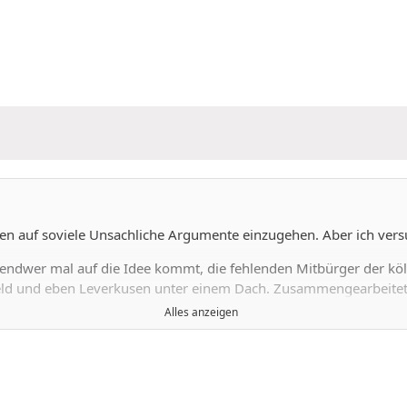
ngen auf soviele Unsachliche Argumente einzugehen. Aber ich vers
ndwer mal auf die Idee kommt, die fehlenden Mitbürger der köln
eld und eben Leverkusen unter einem Dach. Zusammengearbeitet 
Alles anzeigen
rnstwohnsitz, und hat erstens genug Neubürger in den letzten Jah
die ebenfalls total verschuldet ist, eine ebenfalls klamme Gro
o wenig wie anderswo in NRW führt das so keiner Verbesserung 
o löst man Probleme. Der Traum von riesen Metropolen ist doch