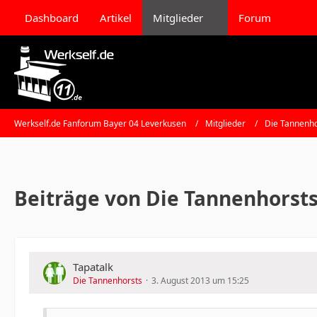
Dashboard
Artikel
Mitglieder
Forum
Werkself.de Fanforum Bayer 04 Leverkusen
Mitglieder
Die Tannenho
Beiträge von Die Tannenhorst
Tapatalk
Die Tannenhorsts
3. August 2013 um 15:25