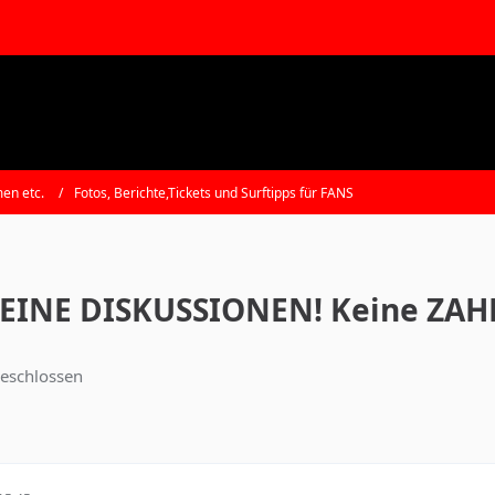
en etc.
Fotos, Berichte,Tickets und Surftipps für FANS
 KEINE DISKUSSIONEN! Keine 
eschlossen