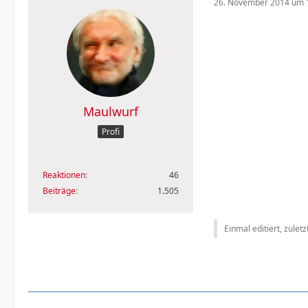
26. November 2014 um 
Maulwurf
Profi
Reaktionen
46
Beiträge
1.505
Einmal editiert, zulet