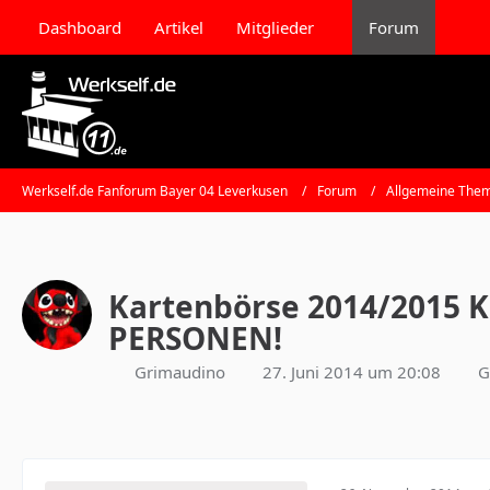
Dashboard
Artikel
Mitglieder
Forum
Werkself.de Fanforum Bayer 04 Leverkusen
Forum
Allgemeine Them
Kartenbörse 2014/2015
PERSONEN!
Grimaudino
27. Juni 2014 um 20:08
G