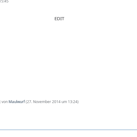
15:45
EDIT
zt von
Maulwurf
(
27. November 2014 um 13:24
)