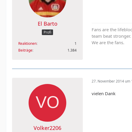
El Barto
Fans are the lifebl
Profi
team beat stronger.
We are the fans.
Reaktionen
1
Beiträge
1.384
27. November 2014 um 
vielen Dank
Volker2206