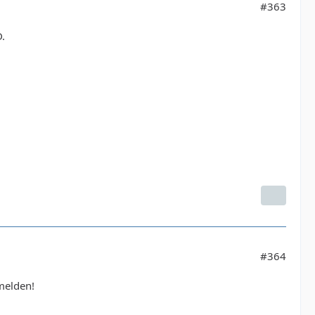
#363
.
#364
melden!