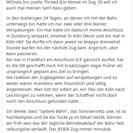
MOnats bin (siehe Thread (Ein Monat im Zug :D) will ich
auch mal meinen Senf dazu geben:
In den bisherigen 24 Tagen, an denen ich mit der Bahn
unterwegs bin hatte ich nur zwei oder drei kleiner
Verspätungen. Ein mal habe ich dadurch meine Anschluss
in Duisburg verpasst, einemal In Köln Deutz und ein mal in
Köln Hbf. Da durfte ich dann jeweil ne knappe dreivietrel
Stunde warten bis der nächste Zug kam. Ärgerlich, aber
kann passieren.
Als mal in Frankfurt ein Anschluss-ICE gänzlich ausfiel, hat
es die DB geschafft mich mit Ersatzzügen sogar früher als
ursprünglich geplant ans Ziel zu bringen.
Die reaktion der Zugbegeliter auf verspätungen und so
weiter waren m,eistens sehr freundlich und völlig
angemessen. Man bot mir sofort an, ein TAxi von Köln nach
Leichlingen zu nehmen, wenn der Schaffner nicht doch
noch nen Anschluss gefunden hätte...
Ich denke, dass "System Bahn", das Streckennetz usw. ist so
hochkomplex und da die Tücke ja im Detail steckt, können
wir froh sein das der tägliche Betriebsablauf der Bahn fast
reibungslos verläuft. Das JEDER Zug immer minutiös