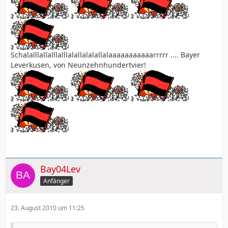
Schalalllallalllalllalallalalallalaaaaaaaaaaarrrrr .... Bayer
Leverkusen, von Neunzehnhundertvier!
Bay04Lev
Anfänger
23. August 2010 um 11:25