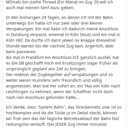
MOnats bin (siehe Thread (Ein Monat im Zug :D) will ich
auch mal meinen Senf dazu geben:
In den bisherigen 24 Tagen, an denen ich mit der Bahn
unterwegs bin hatte ich nur zwei oder drei kleiner
Verspätungen. Ein mal habe ich dadurch meine Anschluss
in Duisburg verpasst, einemal In Köln Deutz und ein mal in
Köln Hbf. Da durfte ich dann jeweil ne knappe dreivietrel
Stunde warten bis der nächste Zug kam. Ärgerlich, aber
kann passieren.
Als mal in Frankfurt ein Anschluss-ICE gänzlich ausfiel, hat
es die DB geschafft mich mit Ersatzzügen sogar früher als
ursprünglich geplant ans Ziel zu bringen.
Die reaktion der Zugbegeliter auf verspätungen und so
weiter waren m,eistens sehr freundlich und völlig
angemessen. Man bot mir sofort an, ein TAxi von Köln nach
Leichlingen zu nehmen, wenn der Schaffner nicht doch
noch nen Anschluss gefunden hätte...
Ich denke, dass "System Bahn", das Streckennetz usw. ist so
hochkomplex und da die Tücke ja im Detail steckt, können
wir froh sein das der tägliche Betriebsablauf der Bahn fast
reibungslos verläuft. Das JEDER Zug immer minutiös