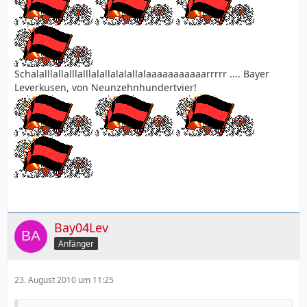
Schalalllallalllalllalallalalallalaaaaaaaaaaarrrrr .... Bayer
Leverkusen, von Neunzehnhundertvier!
Bay04Lev
Anfänger
23. August 2010 um 11:25